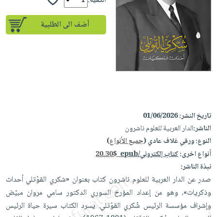
إختياراتنا
الكمية:
تعليمية
أسئلة
إختياراتنا
المواضيع
iKitab
يتكرر
أضف الى الطلبية
كتب
بلا
الأكثر
طرحها
أكاديمية
الصحة
حدود
مبيعاً
تحميل
والعناية
صندوق
أسئلة
إختياراتنا
masmu3
الشخصية
القراءة
يتكرر
وسائل
على
جديد
English
طرحها
تعليمية
Android
books
الكل
تحميل
صندوق
تحميل
iKitab
أجهزة
القراءة
المطبخ
masmu3
تاريخ النشر:
01/06/2026
على
العناية
والسفرة
على
جوائز
الناشر:
الدار العربية للعلوم ناشرون
Android
جديد
الشخصية
Apple
النوع:
ورقي غلاف عادي (
جميع الأنواع
)
تحميل
العناية
أنواع اخرى:
كتاب إلكتروني/epub
20.30$
الكل
iKitab
وتصفيف
نبذة الناشر:
أواني
متجر
على
الشعر
صدر عن الدار العربية للعلوم ناشرون كتاب بعنوان «شكري القوّتلي أحداث
الطهي
الهدايا
Apple
وذكريات»، وهو من إعداد المؤرخ السوري الدكتور سامي مروان مبيّض
العناية
أدوات
وإشراف مؤسسة الرئيس شُكري القوّتلي. يسرد الكتاب سيرة حياة الرئيس
بالجسم
أقسام
الخبز