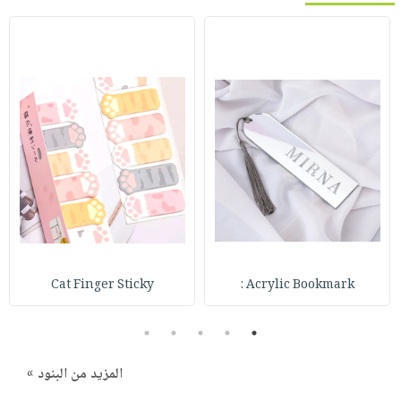
Cat Finger Sticky
Acrylic Bookmark :
5
4
3
2
1
المزيد من البنود »