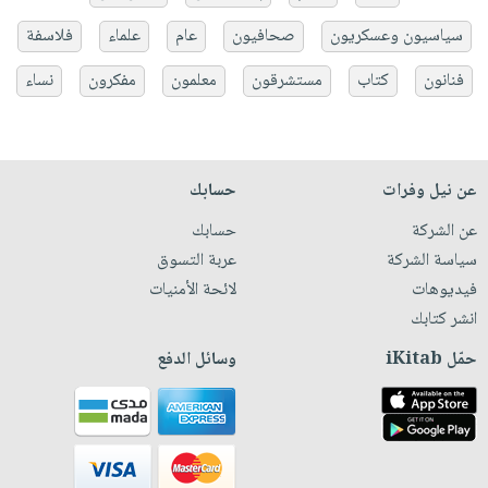
سياسيون وعسكريون
صحافيون
عام
علماء
فلاسفة
فنانون
كتاب
مستشرقون
معلمون
مفكرون
نساء
عن نيل وفرات
حسابك
عن الشركة
حسابك
سياسة الشركة
عربة التسوق
فيديوهات
لائحة الأمنيات
انشر كتابك
حمّل iKitab
وسائل الدفع