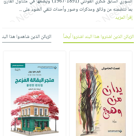
السوري السابق شُكري القوّتلي (1891-1967) ويضعها في متناول القارئ
العناية
الأكثر
شحن
أدوات
بما تتضمنه من وثائق ومذكرات وصور وأحداث تلقي الضوء على
...
بالأسنان
مبيعاً
مجاني
المائدة
إقرأ المزيد
الحمية
العودة
بنود
الأوعية
والتغذية
للمدارس
مختارة
والتخزين
اشتراكات
الزبائن الذين اشتروا هذا البند اشتروا أيضاً
الزبائن الذين شاهدوا هذا البند
اكسسوارات
أدوات
كتب
كل
بحث
المطبخ
الاشتراكات
اكسسوارات
متقدم
منزلية
صندوق
القراءة
اكسسوارات
iKitab
ملابس
نيل
بلا
مطرزات
وفرات
حدود
حقائب
عن
حسابك
حلي
الشركة
عناية
لائحة
سياسة
بالذات
الأمنيات
الشركة