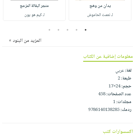
صابون
فيديوهات
يدان من وهج
متجر البقالة المزعج
عربة
أطفال
أسئلة
لـ نعمت الحاموش
لـ كيم هو يون
التسوق
مناسبات
يتكرر
5
4
3
2
1
طرحها
نشرة
الإصدارات
خدمات
المزيد من البنود »
نيل
وفرات
معلومات إضافية عن الكتاب
انشر
لغة:
عربي
كتابك
طبعة:
2
تواصل
حجم:
24×17
معنا
عدد الصفحات:
458
مجلدات:
1
ردمك:
9786140138285
اكسسوارات كتب