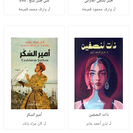
حين يلتقي الفارابي
شي جين بينغ : 101
لـ
لـ
وارف محمود قميحة
وارف محمد قميحة
ذات النصفين
أمير السكر
لـ
لـ
ندى أحمد جابر
كان مراد يانك