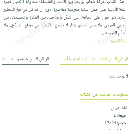
"هذا الكتاب حركة ذهاب وإياب بين الأدب والفلسفة؛ محاولة لاختبار قدرة
العناية
الأكثر
شحن
أدوات
اللغة الأدبية على حمل أسئلة معرفية معاصرة، دون أن تدخل في فخّ التنظير
بالأسنان
مبيعاً
مجاني
المائدة
البارد. هو حوار على الحافّة، بين النصّ وصاحبه، بين الفكرة وتجسّدها، بين
الحمية
العودة
بنود
الأوعية
الوعي الفردي ولايقين العالم. هنا، لا تُطرح الأسئلة من موقع التفوّق، ولا
والتغذية
للمدارس
مختارة
والتخزين
تُقدَّم الأجوبة
...
اشتراكات
اكسسوارات
إقرأ المزيد
أدوات
كتب
كل
بحث
المطبخ
الاشتراكات
اكسسوارات
متقدم
الزبائن الذين اشتروا هذا البند اشتروا أيضاً
الزبائن الذين شاهدوا هذا البند
منزلية
صندوق
القراءة
اكسسوارات
لايوجد بنود
iKitab
ملابس
نيل
بلا
مطرزات
وفرات
معلومات إضافية عن الكتاب
حدود
حقائب
عن
حسابك
حلي
لغة:
عربي
الشركة
طبعة:
1
عناية
لائحة
سياسة
حجم:
24×17
بالذات
الأمنيات
الشركة