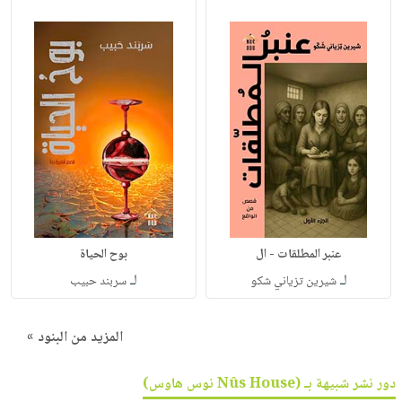
عنبر المطلقات - ال
بوح الحياة
لـ
لـ
شيرين تزياني شكو
سربند حبيب
المزيد من البنود »
دور نشر شبيهة بـ (Nûs House نوس هاوس)