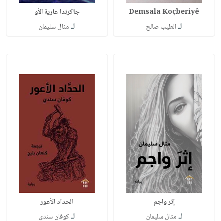
Demsala Koçberiyê
جاكرندا عارية الأو
لـ
لـ
الطيب صالح
مثال سليمان
إثر واجم
الحداد الأعور
لـ
لـ
مثال سليمان
كوفان سندي