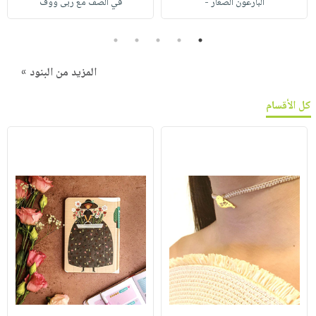
البارعون الصغار -
في الصف مع ربى ووف
5
4
3
2
1
المزيد من البنود »
كل الأقسام