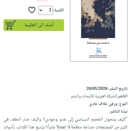
إختياراتنا
تعليمية
أسئلة
إختياراتنا
المواضيع
iKitab
الكمية:
يتكرر
كتب
بلا
الأكثر
طرحها
أكاديمية
الصحة
أضف الى الطلبية
حدود
مبيعاً
تحميل
والعناية
صندوق
أسئلة
إختياراتنا
masmu3
الشخصية
القراءة
يتكرر
وسائل
على
جديد
English
طرحها
تعليمية
Android
books
الكل
تحميل
صندوق
تحميل
iKitab
أجهزة
القراءة
المطبخ
masmu3
على
العناية
والسفرة
على
جوائز
Android
جديد
الشخصية
Apple
تاريخ النشر:
20/05/2026
تحميل
العناية
الكل
الناشر:
الشبكة العربية للأبحاث والنشر
iKitab
وتصفيف
النوع:
ورقي غلاف عادي
أواني
متجر
على
الشعر
نبذة الناشر:
الطهي
الهدايا
Apple
العناية
"كيف يتحول الخصم السياسي إلى عدو وجودي؟ وكيف صار الحقد، في
أدوات
بالجسم
أقسام
كثير من المجتمعات صناعة منظمة لا انفعالاً عابراً؟ يتتبع هذا الكتاب، بأدوات
الخبز