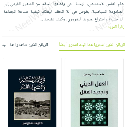
العناية
الأكثر
علم النفس الاجتماعي، الرحلة التي يقطعها الحقد من الشعور الفردي إلى
شحن
أدوات
بالأسنان
مبيعاً
المنظومة السياسية. يغوص في آلة الحقد، ليفكك كيفية صناعة الجماعة
مجاني
المائدة
الداخلية» واختراع عدوها الضروري، وكيف تشحذ
الحمية
...
العودة
بنود
الأوعية
إقرأ المزيد
والتغذية
للمدارس
مختارة
والتخزين
اشتراكات
اكسسوارات
أدوات
كتب
كل
الزبائن الذين اشتروا هذا البند اشتروا أيضاً
الزبائن الذين شاهدوا هذا البند
بحث
المطبخ
الاشتراكات
اكسسوارات
متقدم
منزلية
صندوق
القراءة
اكسسوارات
iKitab
ملابس
نيل
بلا
مطرزات
وفرات
حدود
حقائب
عن
حسابك
حلي
الشركة
عناية
لائحة
سياسة
بالذات
الأمنيات
الشركة