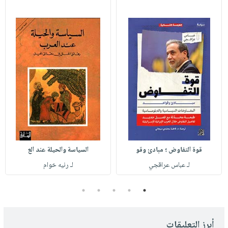
قوة التفاوض ؛ مبادئ وقو
السياسة والحيلة عند الع
لـ عباس عراقجي
لـ رنيه خوام
5
4
3
2
1
أبرز التعليقات