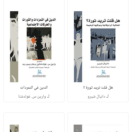
هل قلت تريد ثورة ؟
الدين في التمردات
لـ
لـ
دانيال شيرو
وارين س. غولدشتا