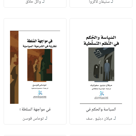
لـ
لـ
ستيفان لاكروا
وائل حلاق
السياسة والحكم في
في مواجهة السلطة ؛
لـ
لـ
ميلان دبليو . سف
توماس فوسن