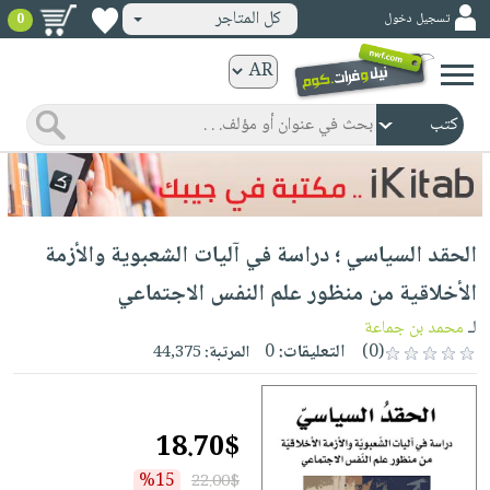
كل المتاجر
تسجيل دخول
0
كتب
ورقية
المواضيع
صدر
كتب
حديثاً
الكترونية
الأكثر
الصفحة
الحقد السياسي ؛ دراسة في آليات الشعبوية والأزمة
مبيعاً
الرئيسية
كتب
جوائز
الأخلاقية من منظور علم النفس الاجتماعي
صدر
صوتية
شحن
لـ
محمد بن جماعة
حديثاً
الصفحة
مخفض
(0)
التعليقات:
0
المرتبة:
44,375
الأكثر
الرئيسية
عروض
أطفال
مبيعاً
masmu3
خاصة
وناشئة
كتب
18.70$
بلا
صفحات
مجانية
الصفحة
وسائل
حدود
مشوقة
%15
22.00$
الرئيسية