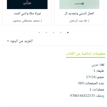
صابون
فيديوهات
عربة
أطفال
أسئلة
التسوق
العمل الديني وتجديد ال
توراة مكة والنبي المنت
مناسبات
يتكرر
لـ طه عبد الرحمن
لـ محمد مصطفى منصور
طرحها
نشرة
الإصدارات
خدمات
5
4
3
2
1
نيل
المزيد من البنود »
وفرات
انشر
معلومات إضافية عن الكتاب
كتابك
لغة:
عربي
تواصل
طبعة:
1
معنا
حجم:
24×17
عدد الصفحات:
560
مجلدات:
1
ردمك:
9786144312575