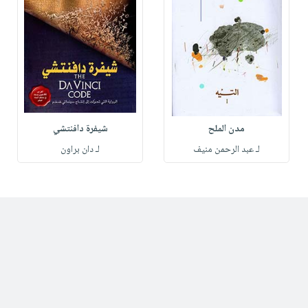
مدن الملح
شيفرة دافنتشي
لـ عبد الرحمن منيف
لـ دان براون