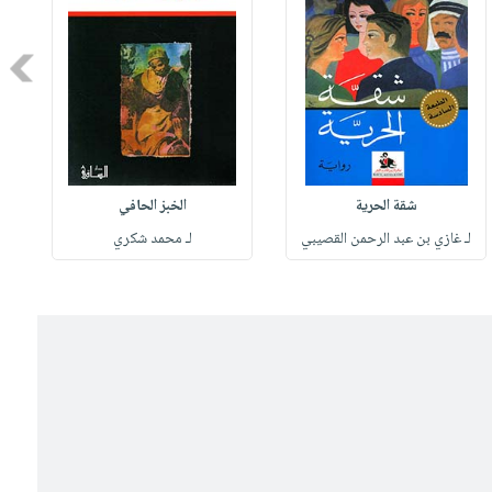
Next
شقة الحرية
الخبز الحافي
لـ غازي بن عبد الرحمن القصيبي
لـ محمد شكري
ل