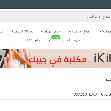
وتية
أطفال وناشئة
متجر الهدايا
وسائل تعليمية
شح
جديد
المطبخ والسفرة
انشر كتابك
ية
قات:
0
المرتبة:
333,310