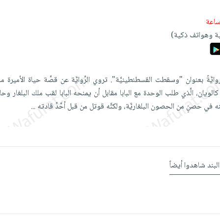
ة وهواتف ذكية)
يز روايَّةً بعنوان "وسقطت القسطنطينيَّة". تروي الرِّوايَّة عن قصَّة حياة الأميرة ما
ين كالويان، الَّذي طلب الوحدة مع البابا مقابل أن يمنحه البابا لقب ملك البلغار وحا
ي حصنٍ من الحصون البلغاريَّة، ولكنَّه قوتل من قبل أحَّدِّ قادته
...
البند شاهدوا أيضاً