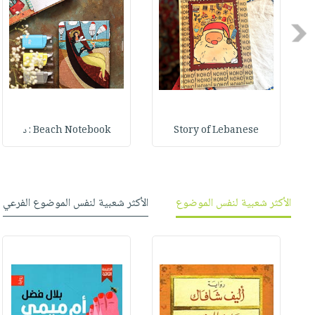
صابون
فيديوهات
عربة
أطفال
Previous
أسئلة
التسوق
مناسبات
يتكرر
طرحها
نشرة
الإصدارات
خدمات
نيل
وفرات
Story of Lebanese
Beach Notebook : د
انشر
كتابك
تواصل
الأكثر شعبية لنفس الموضوع
الأكثر شعبية لنفس الموضوع الفرعي
معنا