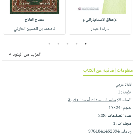
صابون
فيديوهات
عربة
أطفال
أسئلة
التسوق
الإخفاق الاستخباراتي و
مفتاح الفلاح
مناسبات
يتكرر
لـ رندة حيدر
لـ محمد بن الحسين الحارثي
طرحها
نشرة
الإصدارات
خدمات
5
4
3
2
1
نيل
المزيد من البنود »
وفرات
انشر
معلومات إضافية عن الكتاب
كتابك
تواصل
لغة:
عربي
معنا
طبعة:
1
السلسلة:
سلسلة مصنفات أحمد العلاونة
حجم:
24×17
عدد الصفحات:
208
مجلدات:
1
ردمك:
9781841462394