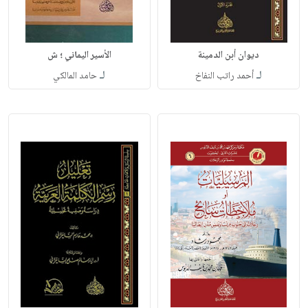
ديوان أبن الدمينة
الأسير اليماني ؛ ش
لـ
لـ
أحمد راتب النفاخ
حامد المالكي