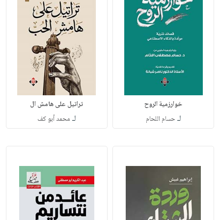
خوارزمية الروح
تراتيل على هامش ال
لـ
لـ
حسام اللحام
محمد أبو كف