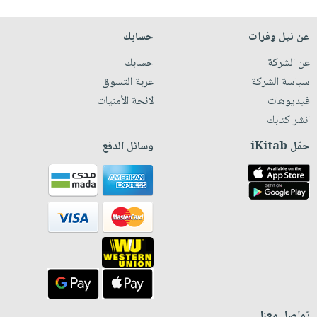
عن نيل وفرات
حسابك
عن الشركة
حسابك
سياسة الشركة
عربة التسوق
فيديوهات
لائحة الأمنيات
انشر كتابك
حمّل iKitab
وسائل الدفع
تواصل معنا