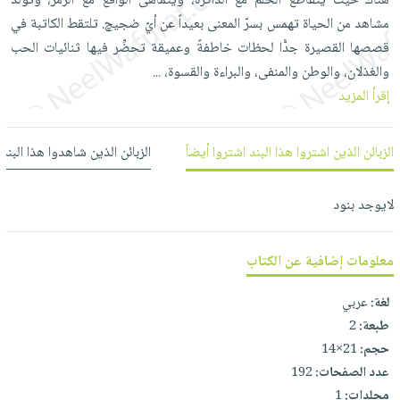
هناك حيث يتقاطع الحلم مع الذاكرة، ويتماهى الواقع مع الرمز، وتولّد
العناية
الأكثر
شحن
أدوات
مشاهد من الحياة تهمس بسرّ المعنى بعيداً عن أيّ ضجيچ. تلتقط الكاتبة في
بالأسنان
مبيعاً
مجاني
المائدة
قصصها القصيرة جدًّا لحظات خاطفةً وعميقة تحضِّر فيها ثنائيات الحب
الحمية
العودة
والغذلان، والوطن والمنفى، والبراءة والقسوة،
بنود
...
الأوعية
والتغذية
للمدارس
إقرأ المزيد
مختارة
والتخزين
اشتراكات
اكسسوارات
أدوات
كتب
كل
بحث
المطبخ
الزبائن الذين اشتروا هذا البند اشتروا أيضاً
الزبائن الذين شاهدوا هذا البند
الاشتراكات
اكسسوارات
متقدم
منزلية
صندوق
لايوجد بنود
القراءة
اكسسوارات
iKitab
ملابس
نيل
معلومات إضافية عن الكتاب
بلا
مطرزات
وفرات
حدود
حقائب
لغة:
عربي
عن
حسابك
طبعة:
2
حلي
الشركة
حجم:
21×14
عناية
لائحة
سياسة
عدد الصفحات:
192
بالذات
الأمنيات
الشركة
مجلدات:
1