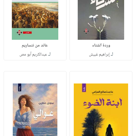
وردة الشتاء
عائد من نتساريم
لـ
لـ
إبراهيم غبيش
عبدالكريم أبو مص