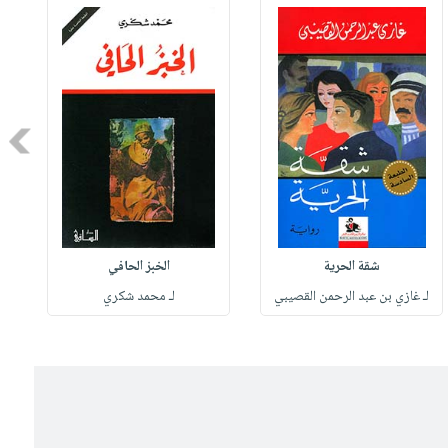
Next
شقة الحرية
الخبز الحافي
لـ غازي بن عبد الرحمن القصيبي
لـ محمد شكري
ل