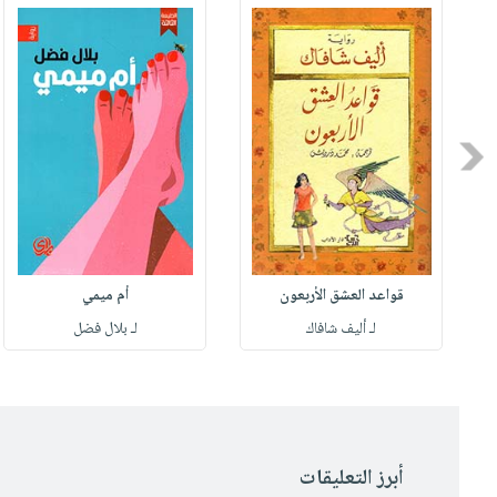
Previous
قواعد العشق الأربعون
أم ميمي
لـ أليف شافاك
لـ بلال فضل
أبرز التعليقات