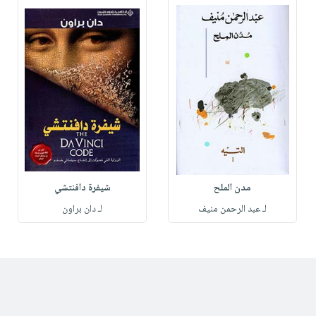
مدن الملح
شيفرة دافنتشي
لـ عبد الرحمن منيف
لـ دان براون