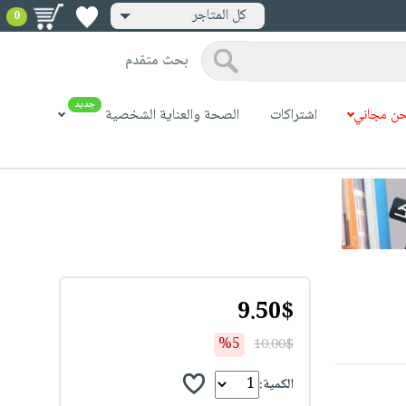
كل المتاجر
0
بحث متقدم
جديد
ن مجاني
اشتراكات
الصحة والعناية الشخصية
9.50$
%5
10.00$
الكمية: