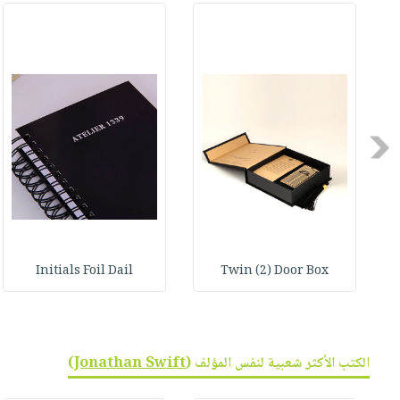
صابون
فيديوهات
عربة
أطفال
أسئلة
التسوق
مناسبات
يتكرر
طرحها
نشرة
الإصدارات
خدمات
نيل
Previous
وفرات
انشر
كتابك
تواصل
معنا
Initials Foil Dail
Twin (2) Door Box
الكتب الأكثر شعبية لنفس المؤلف (
Jonathan Swift
)