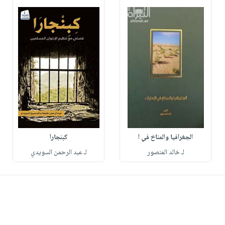
الجغرافيا والمناخ في ا
كبنجارا
لـ خالد المنصور
لـ عبد الرحمن السويدي