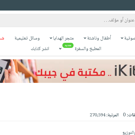
وتية
أطفال وناشئة
متجر الهدايا
وسائل تعليمية
شح
جديد
المطبخ والسفرة
انشر كتابك
قات:
0
المرتبة:
270,594
والتوزيع