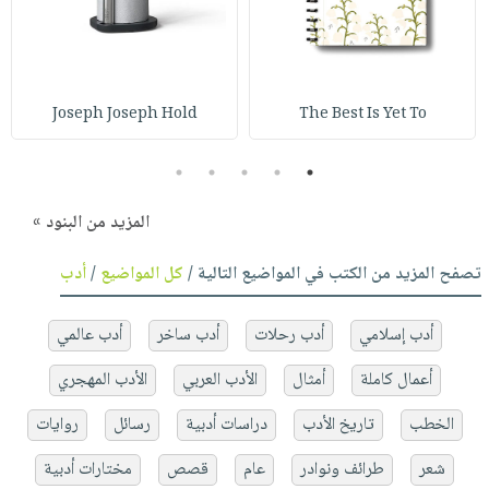
Joseph Joseph Hold
The Best Is Yet To
5
4
3
2
1
المزيد من البنود »
تصفح المزيد من الكتب في المواضيع التالية /
كل المواضيع
/
أدب
أدب إسلامي
أدب رحلات
أدب ساخر
أدب عالمي
أعمال كاملة
أمثال
الأدب العربي
الأدب المهجري
الخطب
تاريخ الأدب
دراسات أدبية
رسائل
روايات
شعر
طرائف ونوادر
عام
قصص
مختارات أدبية