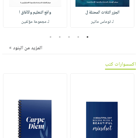
صابون
فيديوهات
عربة
أطفال
الجزر الثلاث المحتلة ل
واقع التعليم والآفاق ا
أسئلة
التسوق
مناسبات
لـ توماس ماتير
لـ مجموعة مؤلفين
يتكرر
طرحها
نشرة
5
4
3
2
1
الإصدارات
خدمات
المزيد من البنود »
نيل
وفرات
اكسسوارات كتب
انشر
كتابك
تواصل
معنا