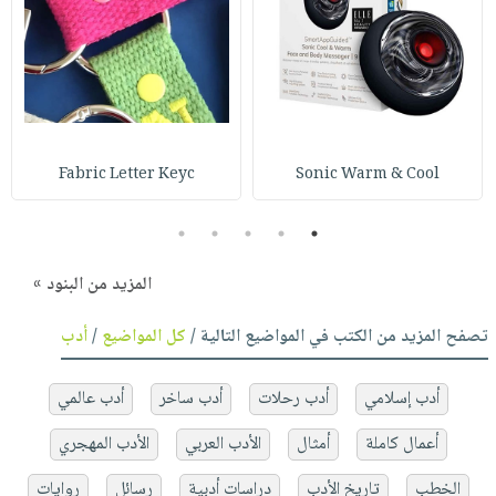
Fabric Letter Keyc
Sonic Warm & Cool
5
4
3
2
1
المزيد من البنود »
تصفح المزيد من الكتب في المواضيع التالية /
كل المواضيع
/
أدب
أدب إسلامي
أدب رحلات
أدب ساخر
أدب عالمي
أعمال كاملة
أمثال
الأدب العربي
الأدب المهجري
الخطب
تاريخ الأدب
دراسات أدبية
رسائل
روايات