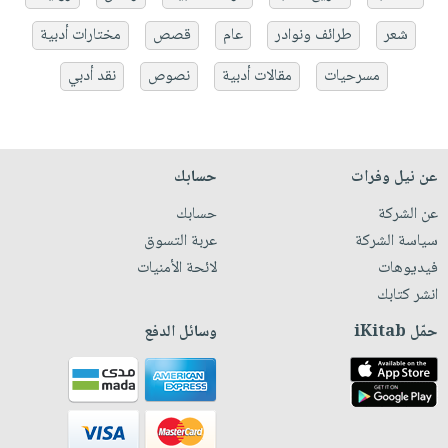
شعر
طرائف ونوادر
عام
قصص
مختارات أدبية
مسرحيات
مقالات أدبية
نصوص
نقد أدبي
عن نيل وفرات
حسابك
عن الشركة
حسابك
سياسة الشركة
عربة التسوق
فيديوهات
لائحة الأمنيات
انشر كتابك
حمّل iKitab
وسائل الدفع