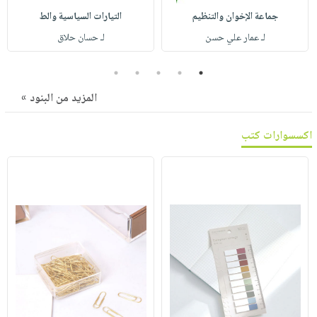
صابون
فيديوهات
جماعة الإخوان والتنظيم
التيارات السياسية والط
عربة
أطفال
أسئلة
لـ عمار علي حسن
لـ حسان حلاق
التسوق
مناسبات
يتكرر
طرحها
5
4
3
2
1
نشرة
الإصدارات
خدمات
المزيد من البنود »
نيل
وفرات
اكسسوارات كتب
انشر
كتابك
تواصل
معنا