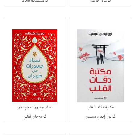
لـ
لـ
فدى جريس
ميتشيكو أوياما
مكتبة دقات القلب
نساء جسورات من طهر
لـ
لـ
لورا إيماي ميسين
مرجان كمالي