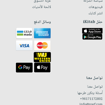
سياسة الشركة
عربة التسوق
فيديوهات
لائحة الأمنيات
انشر كتابك
حمّل iKitab
وسائل الدفع
تواصل معنا
تواصل معنا
أسئلة يتكرر طرحها
+96171172802
info@nwf.com