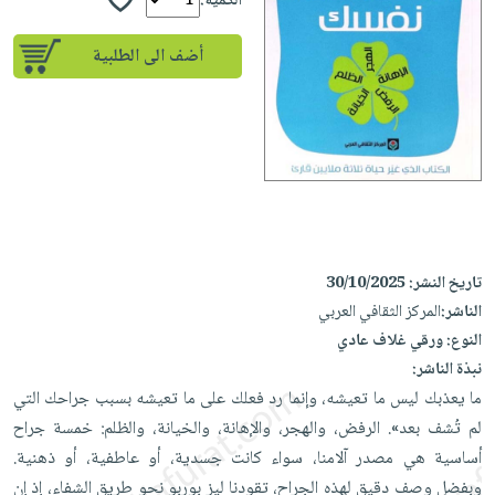
إختياراتنا
الكمية:
تعليمية
أسئلة
إختياراتنا
المواضيع
iKitab
يتكرر
أضف الى الطلبية
كتب
بلا
الأكثر
طرحها
أكاديمية
الصحة
حدود
مبيعاً
تحميل
والعناية
صندوق
أسئلة
إختياراتنا
masmu3
الشخصية
القراءة
يتكرر
وسائل
على
جديد
English
طرحها
تعليمية
Android
books
الكل
تحميل
صندوق
تحميل
iKitab
أجهزة
القراءة
المطبخ
masmu3
على
تاريخ النشر:
30/10/2025
العناية
والسفرة
على
جوائز
الناشر:
المركز الثقافي العربي
Android
جديد
الشخصية
Apple
النوع:
ورقي غلاف عادي
تحميل
العناية
الكل
نبذة الناشر:
iKitab
وتصفيف
أواني
ما يعذبك ليس ما تعيشه، وإنما رد فعلك على ما تعيشه بسبب جراحك التي
متجر
على
الشعر
الطهي
لم تُشف بعد». الرفض، والهجر، والإهانة، والخيانة، والظلم: خمسة جراح
الهدايا
Apple
العناية
أساسية هي مصدر آلامنا، سواء كانت جسدية، أو عاطفية، أو ذهنية.
أدوات
بالجسم
أقسام
وبفضل وصف دقيق لهذه الجراح، تقودنا ليز بوربو نحو طريق الشفاء، إذ إن
الخبز