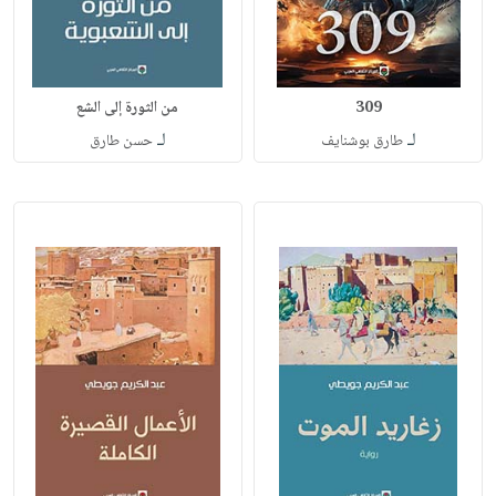
309
من الثورة إلى الشع
لـ
لـ
طارق بوشنايف
حسن طارق