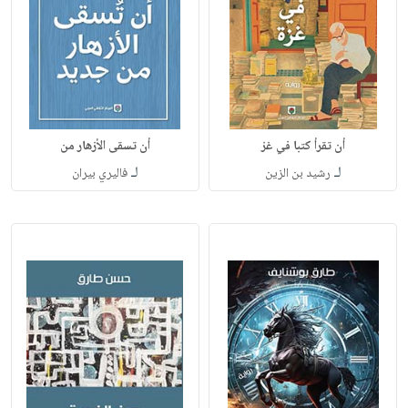
أن تقرأ كتبا في غز
أن تسقى الأزهار من
لـ
لـ
رشيد بن الزين
فاليري بيران