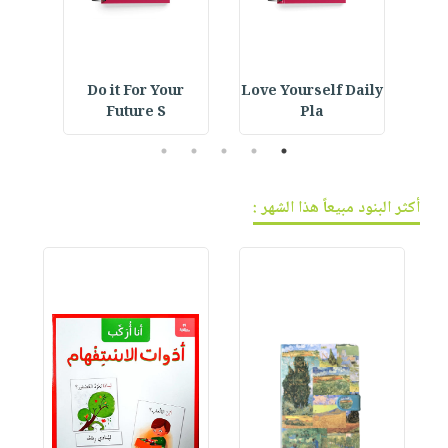
فيديوهات
صابون
عربة
أسئلة
التسوق
أطفال
يتكرر
مناسبات
طرحها
نشرة
IVE
Do it For Your
Love Yourself Daily
Car
Future S
Pla
الإصدارات
خدمات
نيل
5
4
3
2
1
وفرات
انشر
أكثر البنود مبيعاً هذا الشهر :
كتابك
تواصل
معنا