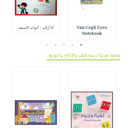
Van Cogh Eyes
أنا أركب - أدوات الاستف
 1
Notebook
5
4
3
2
1
وصلنا حديثاً لـ سما للنشر والإنتاج والتوزيع :