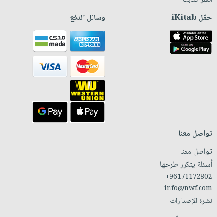
انشر كتابك
حمّل iKitab
وسائل الدفع
تواصل معنا
تواصل معنا
أسئلة يتكرر طرحها
+96171172802
info@nwf.com
نشرة الإصدارات