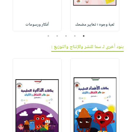
لعبة وجوه ؛ تعابير مضحك
أفكار ورسومات
5
4
3
2
1
بنود أخرى لـ سما للنشر والإنتاج والتوزيع :