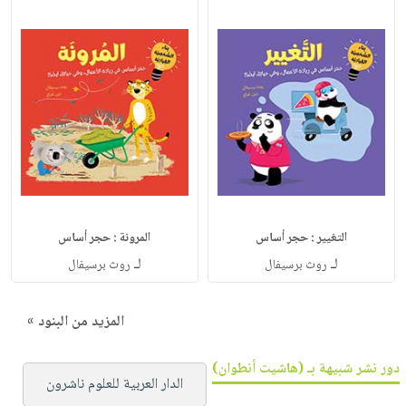
التغيير : حجر أساس
المرونة : حجر أساس
لـ
لـ
روث برسيفال
روث برسيفال
المزيد من البنود »
دور نشر شبيهة بـ (هاشيت أنطوان)
الدار العربية للعلوم ناشرون