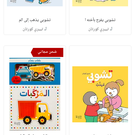
تشوبي يفرح بأخته ا
تشوبي يذهب إلى الم
لـ
لـ
تييري كورتان
تييري كورتان
شحن مجاني