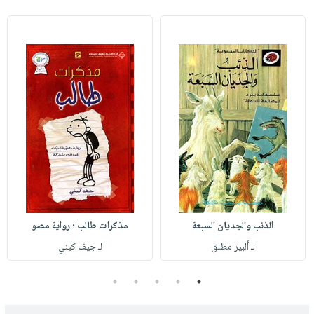
الذئب والجديان السبعة
مذكرات طالب ؛ رواية مصو
لـ ألبير مطلق
لـ جيف كيني
5
4
3
2
1