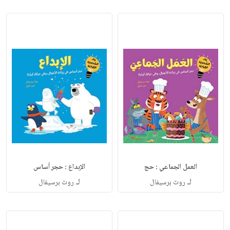
العمل الجماعي : حج
الإبداع : حجر أساس
لـ
لـ
روث برسيفال
روث برسيفال