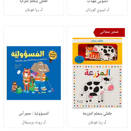
تشوبي مهذب
طفلي يتعلم المركبا
لـ
لـ
تييري كورتان
ريا غوغان
شحن مجاني
طفلي يتعلم المزرعة
المسؤولية : حجر أس
لـ
لـ
ريا غوغان
روث برسيفال