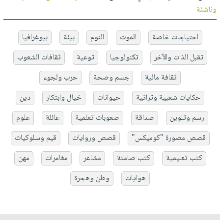
وناشئة
احتياجات خاصة
الموت
النوم
بيئة
بيوغرافيا
تقبل الذات والآخر
تكنولوجيا
توعية
ثقافات الشعوب
ثقافة مالية
جسم وصحة
حرب ولجوء
حكايات شعبية وتراثية
حيوانات
خيال وابتكار
دين
رسم وتلوين
صداقة
صعوبات تعلمية
عائلة
علوم
قصص مصورة "كوميكس"
قصص وروايات
قيم وسلوكيات
كتب تعليمية
كتب صامتة
مشاعر
مغامرات
مهن
هوايات
وطن وهجرة