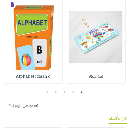
لعبة منطاد
Alphabet ; flash c
5
4
3
2
1
المزيد من البنود »
كل الأقسام