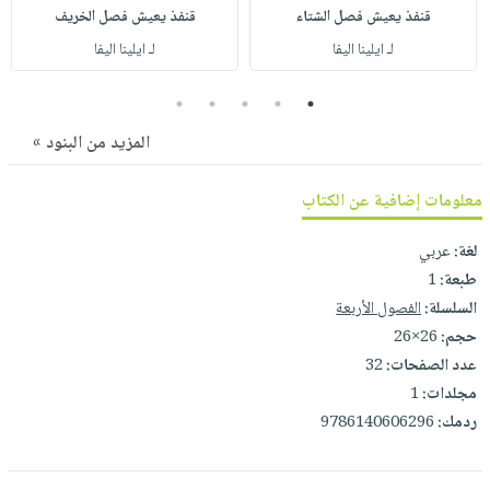
صابون
فيديوهات
قنفذ يعيش فصل الشتاء
قنفذ يعيش فصل الخريف
عربة
أطفال
لـ ايلينا اليفا
لـ ايلينا اليفا
أسئلة
التسوق
مناسبات
يتكرر
5
4
3
2
1
طرحها
نشرة
الإصدارات
المزيد من البنود »
خدمات
نيل
معلومات إضافية عن الكتاب
وفرات
انشر
لغة:
عربي
كتابك
طبعة:
1
تواصل
السلسلة:
الفصول الأربعة
معنا
حجم:
26×26
عدد الصفحات:
32
مجلدات:
1
ردمك:
9786140606296