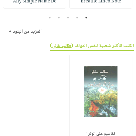
Any Simple Name De
Breathe Lined Note
5
4
3
2
1
المزيد من البنود »
الكتب الأكثر شعبية لنفس المؤلف (
طالب غالي
)
تقاسيم على الوتر ا