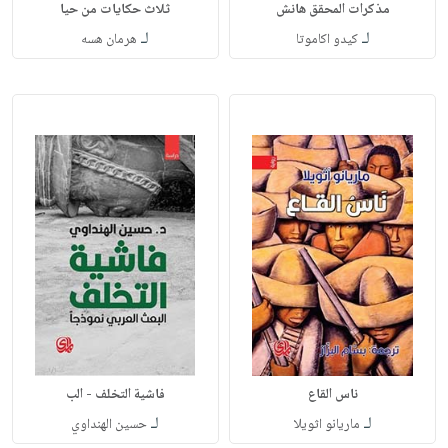
مذكرات المحقق هانش
ثلاث حكايات من حيا
لـ
لـ
كيدو اكاموتا
هرمان هسه
ناس القاع
فاشية التخلف - الب
لـ
لـ
ماريانو اثويلا
حسين الهنداوي