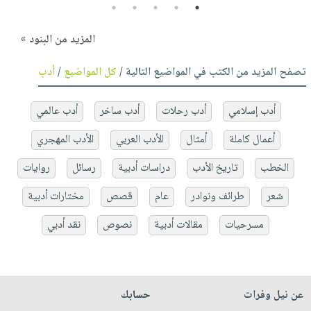
5
4
3
2
1
المزيد من البنود »
تصفح المزيد من الكتب في المواضيع التالية /
كل المواضيع
/
أدب
أدب إسلامي
أدب رحلات
أدب ساخر
أدب عالمي
أعمال كاملة
أمثال
الأدب العربي
الأدب المهجري
الخطب
تاريخ الأدب
دراسات أدبية
رسائل
روايات
شعر
طرائف ونوادر
عام
قصص
مختارات أدبية
مسرحيات
مقالات أدبية
نصوص
نقد أدبي
عن نيل وفرات
حسابك