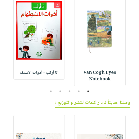
Van Cogh Eyes
أنا أركب - أدوات الاستف
 1
Notebook
5
4
3
2
1
وصلنا حديثاً لـ دار كلمات للنشر والتوزيع :