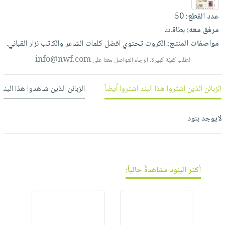
العناية
الأكثر
شحن
أدوات
عدد القطع:
50
بالأسنان
مبيعاً
مجاني
المائدة
مرفق معه:
بطاقات
الحمية
العودة
بنود
الأوعية
مواصفات المنتج:
الكروت
تحتوي
افضل
كلمات
الشاعر
والكاتب
نزار
القباني.
والتغذية
للمدارس
مختارة
والتخزين
اشتراكات
info@nwf.com
لطلب كميّة كبيرة، الرجاء التواصل معنا على
اكسسوارات
أدوات
كتب
كل
بحث
المطبخ
الزبائن الذين اشتروا هذا البند اشتروا أيضاً
الزبائن الذين شاهدوا هذا البند
الاشتراكات
اكسسوارات
متقدم
منزلية
صندوق
لايوجد بنود
القراءة
اكسسوارات
نيل
iKitab
ملابس
وفرات
بلا
مطرزات
حدود
عن
حقائب
أكثر البنود مشاهدةً حالياً:
حسابك
الشركة
حلي
لائحة
سياسة
عناية
الأمنيات
الشركة
بالذات