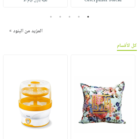
Caterpillar Stacki
لعبة بازل أيام الأ
5
4
3
2
1
المزيد من البنود »
كل الأقسام