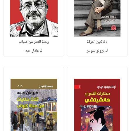
دكاكين القرفة
رحلة العمر من صباب
لـ
لـ
برونو شولتز
عادل حبه