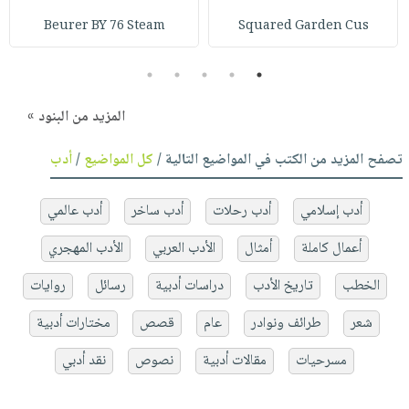
Beurer BY 76 Steam
Squared Garden Cus
5
4
3
2
1
المزيد من البنود »
تصفح المزيد من الكتب في المواضيع التالية /
كل المواضيع
/
أدب
أدب إسلامي
أدب رحلات
أدب ساخر
أدب عالمي
أعمال كاملة
أمثال
الأدب العربي
الأدب المهجري
الخطب
تاريخ الأدب
دراسات أدبية
رسائل
روايات
شعر
طرائف ونوادر
عام
قصص
مختارات أدبية
مسرحيات
مقالات أدبية
نصوص
نقد أدبي