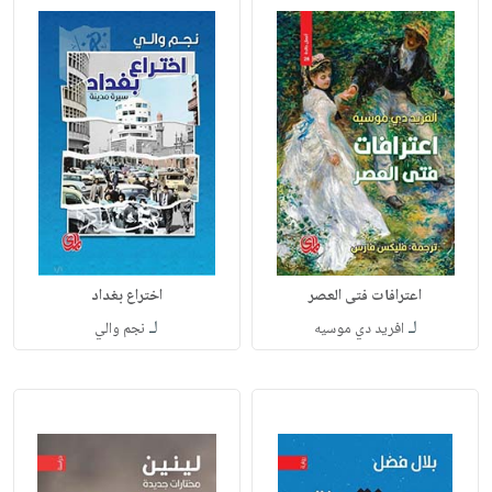
اعترافات فتى العصر
اختراع بغداد
لـ
لـ
افريد دي موسيه
نجم والي