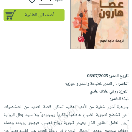
إختياراتنا
الكمية:
تعليمية
أسئلة
إختياراتنا
المواضيع
iKitab
يتكرر
أضف الى الطلبية
كتب
بلا
الأكثر
طرحها
أكاديمية
الصحة
حدود
مبيعاً
تحميل
والعناية
صندوق
أسئلة
إختياراتنا
masmu3
الشخصية
القراءة
يتكرر
وسائل
على
جديد
English
طرحها
تعليمية
Android
books
الكل
تحميل
صندوق
تحميل
iKitab
أجهزة
القراءة
المطبخ
masmu3
على
العناية
تاريخ النشر:
08/07/2025
والسفرة
على
جوائز
Android
الناشر:
جديد
الشخصية
دار المدى للطباعة والنشر والتوزيع
Apple
النوع:
ورقي غلاف عادي
تحميل
العناية
الكل
نبذة الناشر:
iKitab
وتصفيف
أواني
متجر
جوهرة أخرى خفية من الأدب العظيم تحكي قصة العديد من الشخصيات
على
الشعر
الطهي
الهدايا
التي تخضع لتجربة الضياع عاطفياً وفكرياً ووجودياً ولا سيما بطل الرواية
Apple
العناية
أدوات
آرون العامل النقابي الذي يعيش تجربة زواج تعيس، فيهجر زوجته وعمله
بالجسم
أقسام
الخبز
ويغادر مجتمع التعدين الشمالي ليشرع في رحلة للعثور على نفسه بعيداً عن