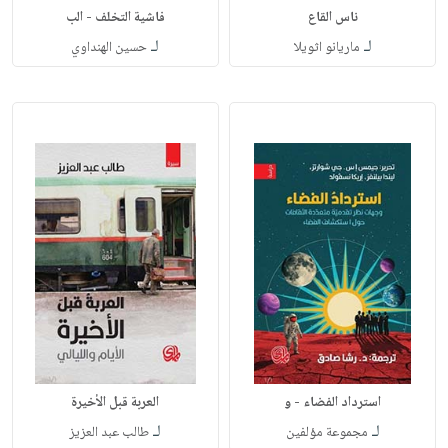
ناس القاع
فاشية التخلف - الب
لـ
لـ
ماريانو اثويلا
حسين الهنداوي
استرداد الفضاء - و
العربة قبل الأخيرة
لـ
لـ
مجموعة مؤلفين
طالب عبد العزيز