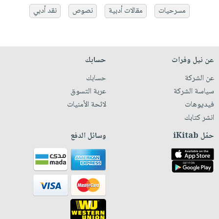
مسرحيات
مقالات أدبية
نصوص
نقد أدبي
عن نيل وفرات
حسابك
عن الشركة
حسابك
سياسة الشركة
عربة التسوق
فيديوهات
لائحة الأمنيات
انشر كتابك
حمّل iKitab
وسائل الدفع