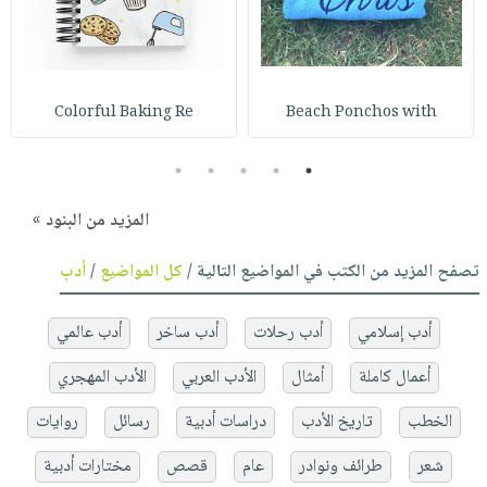
Colorful Baking Re
Beach Ponchos with
5
4
3
2
1
المزيد من البنود »
تصفح المزيد من الكتب في المواضيع التالية /
كل المواضيع
/
أدب
أدب إسلامي
أدب رحلات
أدب ساخر
أدب عالمي
أعمال كاملة
أمثال
الأدب العربي
الأدب المهجري
الخطب
تاريخ الأدب
دراسات أدبية
رسائل
روايات
شعر
طرائف ونوادر
عام
قصص
مختارات أدبية