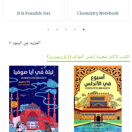
It Is Possible Dai
Chemistry Notebook
5
4
3
2
1
المزيد من البنود »
الكتب الأكثر شعبية لنفس المؤلف (
رانا ديميريز
)