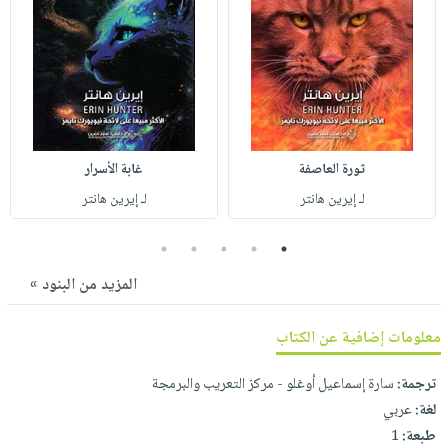
صابون
فيديوهات
عربة
أطفال
أسئلة
التسوق
مناسبات
يتكرر
طرحها
نشرة
الإصدارات
خدمات
نيل
ثورة العاصفة
غابة الأسرار
وفرات
لـ إيرين هانتر
لـ إيرين هانتر
انشر
كتابك
5
4
3
2
1
تواصل
المزيد من البنود »
معنا
معلومات إضافية عن الكتاب
ترجمة:
سارة إسماعيل أوغلو - مركز التعريب والبرمجة
لغة:
عربي
طبعة:
1