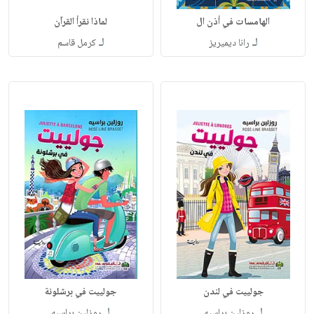
الهامسات في أذن ال
لماذا نقرأ القرآن
لـ
لـ
رانا ديميريز
كرمل قاسم
جولييت في لندن
جولييت في برشلونة
لـ
لـ
روزلين براسيه
روزلين براسيه