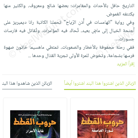
العناية
الأكثر
شحن
التاريخ حافل بالأحداث والمغامرات؛ بعضها شائع ومعروف، والكثير منها
أدوات
بالأسنان
مبيعاً
مجاني
يكتنفه الغموض.
المائدة
الحمية
العودة
وفي رواية "الهامسات في أُذن الرّياح" تحملنا الكاتبة رانا ديميريز على
بنود
الأوعية
والتغذية
للمدارس
أجنحة الخيال إلى ماضٍ بعيد، تُحاك فيه المؤامرات، وتُقاتل فيه فارسات
مختارة
والتخزين
اشتراكات
جسورات…
اكسسوارات
أدوات
ففي رحلة محفوفة بالأخطار والصعوبات، تمتطي ماهسيما خاتون صهوة
كتب
كل
بحث
المطبخ
فرسها بشجاعة، وتخوض للمرة الأولى تجربة القتال وحدها
...
الاشتراكات
اكسسوارات
متقدم
إقرأ المزيد
منزلية
صندوق
القراءة
اكسسوارات
الزبائن الذين اشتروا هذا البند اشتروا أيضاً
الزبائن الذين شاهدوا هذا البند
iKitab
ملابس
نيل
بلا
مطرزات
وفرات
حدود
حقائب
عن
حسابك
حلي
الشركة
عناية
لائحة
سياسة
بالذات
الأمنيات
الشركة