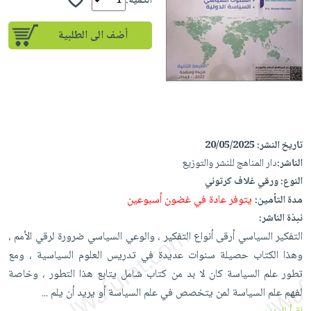
iKitab
الكمية:
تعليمية
أسئلة
Ai
بلا
المواضيع
يتكرر
إختيارات
أضف الى الطلبية
حدود
الأكثر
طرحها
كتب
الصحة
أسئلة
مبيعاً
تحميل
أكاديمية
والعناية
يتكرر
وسائل
masmu3
الشخصية
صندوق
طرحها
تعليمية
على
جديد
القراءة
تحميل
صندوق
Android
English
iKitab
الكل
القراءة
تحميل
تاريخ النشر:
20/05/2025
books
على
أجهزة
جوائز
المطبخ
الناشر:
دار المناهج للنشر والتوزيع
masmu3
Android
العناية
والسفرة
النوع:
ورقي غلاف كرتوني
على
تحميل
جديد
الشخصية
يتوفر عادة في غضون أسبوعين
مدة التأمين:
Apple
iKitab
نبذة الناشر:
العناية
الكل
على
التفكير السياسي أرقى أنواع التفكير ، والوعي السياسي ضرورة لرقي الأمم ،
وتصفيف
أواني
متجر
Apple
وهذا الكتاب حصيلة سنوات عديدة في تدريس العلوم السياسية ، ومع
الشعر
الطهي
الهدايا
تطور علم السياسة كان لا بد من كتاب شامل يتابع هذا التطور ، وخاصة
العناية
أدوات
لفهم علم السياسة لمن يتخصص في علم السياسة أو يريد أن يلم
...
بالجسم
أقسام
الخبز