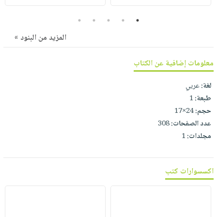
صابون
فيديوهات
عربة
أطفال
5
4
3
2
1
أسئلة
التسوق
مناسبات
يتكرر
المزيد من البنود »
طرحها
نشرة
الإصدارات
معلومات إضافية عن الكتاب
خدمات
نيل
لغة:
عربي
وفرات
طبعة:
1
انشر
حجم:
24×17
كتابك
عدد الصفحات:
308
تواصل
مجلدات:
1
معنا
اكسسوارات كتب