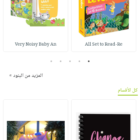
Very Noisy Baby An
All Set to Read-Re
5
4
3
2
1
المزيد من البنود »
كل الأقسام