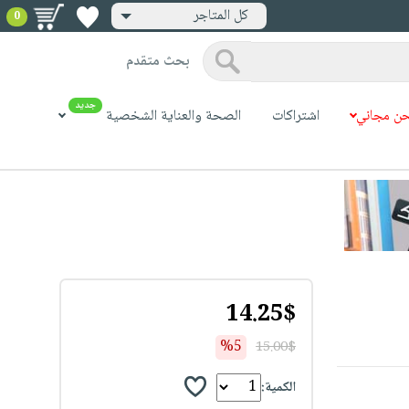
كل المتاجر
0
بحث متقدم
جديد
ن مجاني
اشتراكات
الصحة والعناية الشخصية
14.25$
%5
15.00$
الكمية: