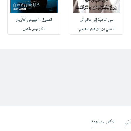
من البادية إلى عالم الن
التحول ؛ النهوض التاريخ
لـ علي بن إبراهيم النعيمي
لـ كارلوس غصن
ني
الأكثر مشاهدة