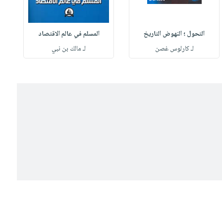
التحول ؛ النهوض التاريخ
المسلم في عالم الاقتصاد
لـ كارلوس غصن
لـ مالك بن نبي
ل