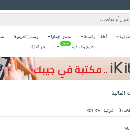
وتية
أطفال وناشئة
متجر الهدايا
وسائل تعليمية
شح
جديد
المطبخ والسفرة
انشر كتابك
 المالية
قات:
0
المرتبة:
304,376
زيع