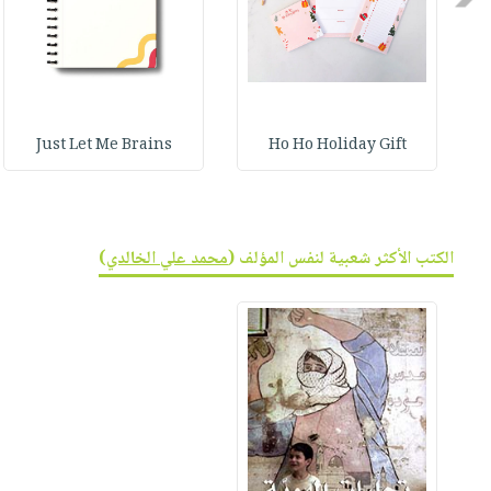
صابون
فيديوهات
عربة
أطفال
أسئلة
التسوق
مناسبات
يتكرر
طرحها
نشرة
الإصدارات
خدمات
Just Let Me Brains
Ho Ho Holiday Gift
نيل
وفرات
انشر
الكتب الأكثر شعبية لنفس المؤلف (
محمد علي الخالدي
)
كتابك
تواصل
معنا