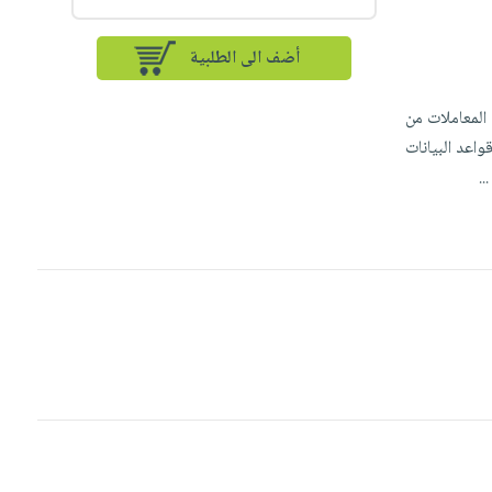
أضف الى الطلبية
Distributed ledge) التي تتيح إجراء المعاملات من
س قواعد البيانات
...