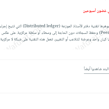
ي غضون أسبوعين
تعد تقنية البلوكشين في جوهرها تقنية دفتر الأستاذ الموزعة (r
نظير إلى نظير (Peer-to-Peer) وحفظ السجلات دون الحاجة إلى وسطاء أو سلطة مركزية. على عك
ا كيان واحد وعرضة للتلاعب أو التغيير، تعمل هذه التقنية على شبكة لا مركزية
البند شاهدوا أيضاً