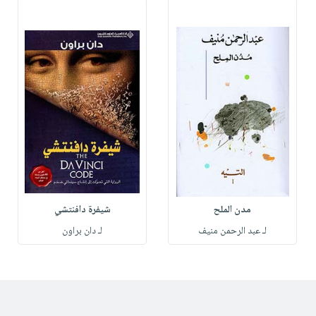
مدن الملح
شيفرة دافنتشي
لـ عبد الرحمن منيف
لـ دان براون