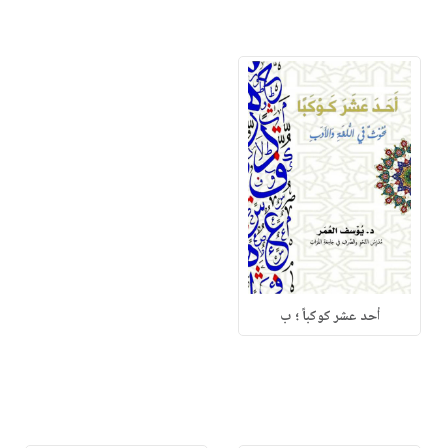
أحد عشر كوكباً ؛ ب