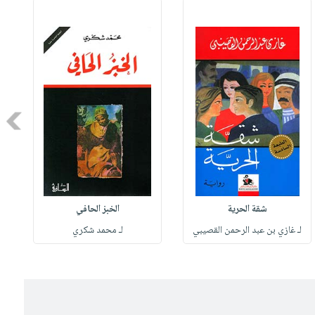
Next
شقة الحرية
الخبز الحافي
لـ غازي بن عبد الرحمن القصيبي
لـ محمد شكري
ل