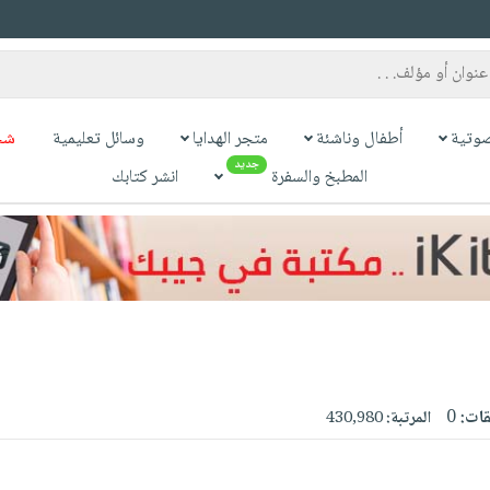
وتية
أطفال وناشئة
متجر الهدايا
وسائل تعليمية
شح
جديد
المطبخ والسفرة
انشر كتابك
قات:
0
المرتبة:
430,980