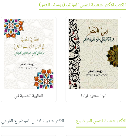
صابون
الكتب الأكثر شعبية لنفس المؤلف (
يوسف العمر
)
فيديوهات
عربة
أطفال
أسئلة
التسوق
مناسبات
يتكرر
طرحها
نشرة
الإصدارات
خدمات
نيل
وفرات
انشر
كتابك
تواصل
معنا
ابن المعتز ؛ قراءة
النظرية النفسية في
الأكثر شعبية لنفس الموضوع
الأكثر شعبية لنفس الموضوع الفرعي