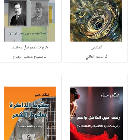
المنتمي
هربرت صموئيل ورشيد
لـ
لـ
قاسم العاني
سميح متعب الجباع