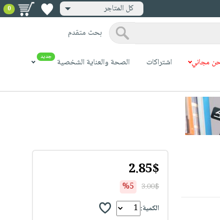
كل المتاجر
0
بحث متقدم
جديد
ن مجاني
اشتراكات
الصحة والعناية الشخصية
2.85$
%5
3.00$
الكمية: