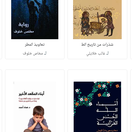
شذرات من تاريخ الط
تعاويذ المطر
لـ
لـ
غالب خلايلي
مخاص خلوف