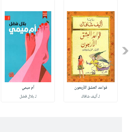
Previous
قواعد العشق الأربعون
أم ميمي
لـ أليف شافاك
لـ بلال فضل