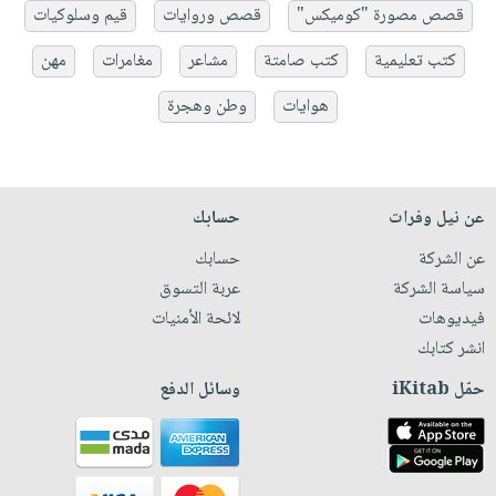
قصص مصورة "كوميكس"
قصص وروايات
قيم وسلوكيات
كتب تعليمية
كتب صامتة
مشاعر
مغامرات
مهن
هوايات
وطن وهجرة
عن نيل وفرات
حسابك
عن الشركة
حسابك
سياسة الشركة
عربة التسوق
فيديوهات
لائحة الأمنيات
انشر كتابك
حمّل iKitab
وسائل الدفع