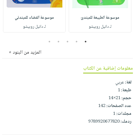
صابون
فيديوهات
عربة
أطفال
أسئلة
التسوق
موسوعة الطبيعة للمبتدئ
موسوعة الفضاء للمبتدئي
مناسبات
يتكرر
لـ دانيل روبيشو
لـ دانيل روبيشو
طرحها
نشرة
الإصدارات
خدمات
5
4
3
2
1
نيل
المزيد من البنود »
وفرات
انشر
معلومات إضافية عن الكتاب
كتابك
لغة:
عربي
تواصل
طبعة:
1
معنا
حجم:
21×14
عدد الصفحات:
142
مجلدات:
1
ردمك:
9789920677820