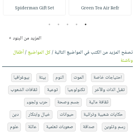
Spiderman Gift Set
Green Tea Air Refr
5
4
3
2
1
المزيد من البنود »
تصفح المزيد من الكتب في المواضيع التالية /
كل المواضيع
/
أطفال
وناشئة
احتياجات خاصة
الموت
النوم
بيئة
بيوغرافيا
تقبل الذات والآخر
تكنولوجيا
توعية
ثقافات الشعوب
ثقافة مالية
جسم وصحة
حرب ولجوء
حكايات شعبية وتراثية
حيوانات
خيال وابتكار
دين
رسم وتلوين
صداقة
صعوبات تعلمية
عائلة
علوم