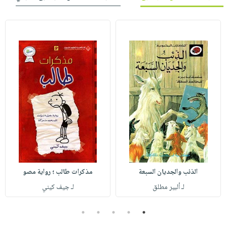
الذئب والجديان السبعة
مذكرات طالب ؛ رواية مصو
لـ ألبير مطلق
لـ جيف كيني
5
4
3
2
1