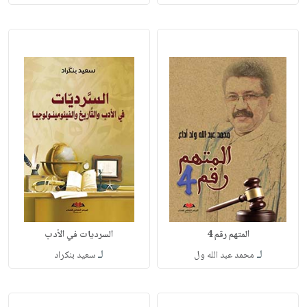
المتهم رقم 4
السرديات في الأدب
لـ
لـ
محمد عبد الله ول
سعيد بنكراد