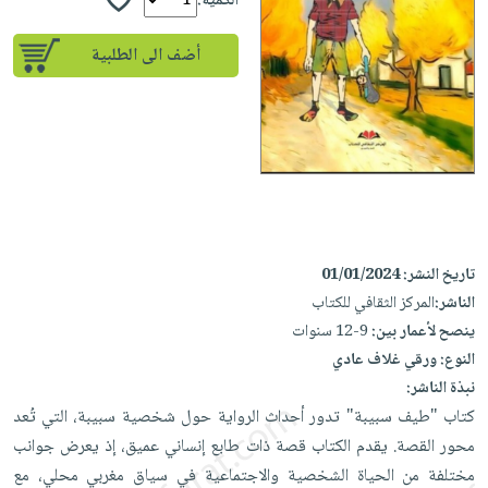
إختياراتنا
الكمية:
تعليمية
أسئلة
إختياراتنا
المواضيع
iKitab
يتكرر
أضف الى الطلبية
كتب
بلا
الأكثر
طرحها
أكاديمية
الصحة
حدود
مبيعاً
تحميل
والعناية
صندوق
أسئلة
إختياراتنا
masmu3
الشخصية
القراءة
يتكرر
وسائل
على
جديد
English
طرحها
تعليمية
Android
books
الكل
تحميل
صندوق
تحميل
iKitab
أجهزة
القراءة
المطبخ
masmu3
تاريخ النشر:
01/01/2024
على
العناية
والسفرة
على
جوائز
الناشر:
المركز الثقافي للكتاب
Android
جديد
الشخصية
Apple
ينصح لأعمار بين:
9-12 سنوات
تحميل
العناية
الكل
النوع:
ورقي غلاف عادي
iKitab
وتصفيف
نبذة الناشر:
أواني
متجر
على
الشعر
كتاب "طيف سبيبة" تدور أحداث الرواية حول شخصية سبيبة، التي تُعد
الطهي
الهدايا
Apple
العناية
محور القصة. يقدم الكتاب قصة ذات طابع إنساني عميق، إذ يعرض جوانب
أدوات
بالجسم
أقسام
مختلفة من الحياة الشخصية والاجتماعية في سياق مغربي محلي، مع
الخبز