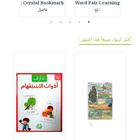
IVE
Crystal Bookmark :
Word Pair Learning
Cre
: تع
فاصل
5
4
3
2
1
أكثر البنود مبيعاً هذا الشهر :