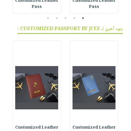
r
Customized Leather
Customized Leather
Pass
Pass
5
4
3
2
1
بنود أخرى لـ CUSTOMIZED PASSPORT BY JCEE :
r
Customized Leather
Customized Leather