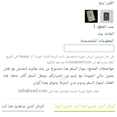
العناية
اللون:
بيج
الأكثر
شحن
أدوات
بالأسنان
مبيعاً
مجاني
المائدة
الحمية
العودة
بنود
الأوعية
والتغذية
للمدارس
عدد القطع:
1
مختارة
والتخزين
اشتراكات
اكسسوارات
المادة:
جلد
أدوات
كتب
كل
المعلومات المخصصة:
بحث
المطبخ
الاشتراكات
اكسسوارات
متقدم
منزلية
صندوق
في حال تريدون ارسال صورة لتخصيص البند، الرجاء كتابة 'صورة' أو 'image' في المربع
القراءة
أعلاه وارسالها الى redas@nwf.com مع رقم الطلبيّة
اكسسوارات
مواصفات المنتج:
جواز
السفر
هذا
مصنوع
من
جلد
مقاوم
للخدش
مع
نقش
نيل
iKitab
ملابس
جميل
عالي
الجودة
مع
إسم
من
إختياركم،
يجعل
السفر
أكثر
متعة.
هذا
وفرات
بلا
مطرزات
الغطاء
لجواز
السفر
يدوم
مدى
الحياة.
متوفر
بعدة
ألوان.
حدود
عن
حقائب
حسابك
info@nwf.com
لطلب كميّة كبيرة، الرجاء التواصل معنا على
الشركة
حلي
لائحة
سياسة
عناية
الزبائن الذين اشتروا هذا البند اشتروا أيضاً
الزبائن الذين شاهدوا هذا البند
الأمنيات
الشركة
بالذات