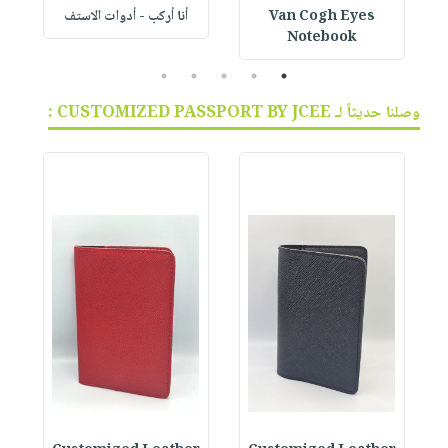
Van Cogh Eyes
أنا أركب - أدوات الاستف
 1
Notebook
5
4
3
2
1
وصلنا حديثاً لـ CUSTOMIZED PASSPORT BY JCEE :