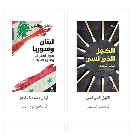
الكهل الذي نسي
لبنان وسوريا : تخو
لـ
لـ
سمير قسيمي
ساطع نور الدين