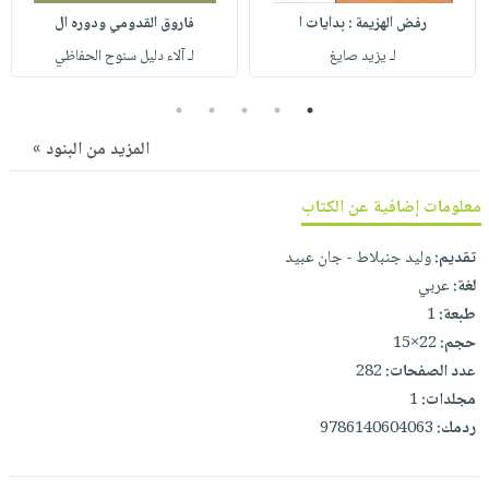
صابون
فيديوهات
رفض الهزيمة : بدايات ا
فاروق القدومي ودوره ال
عربة
أطفال
أسئلة
لـ يزيد صايغ
لـ آلاء دليل سنوح الحفاظي
التسوق
مناسبات
يتكرر
5
4
3
2
1
طرحها
نشرة
الإصدارات
خدمات
المزيد من البنود »
نيل
وفرات
معلومات إضافية عن الكتاب
انشر
تقديم:
وليد جنبلاط - جان عبيد
كتابك
لغة:
عربي
تواصل
طبعة:
1
معنا
حجم:
22×15
عدد الصفحات:
282
مجلدات:
1
ردمك:
9786140604063