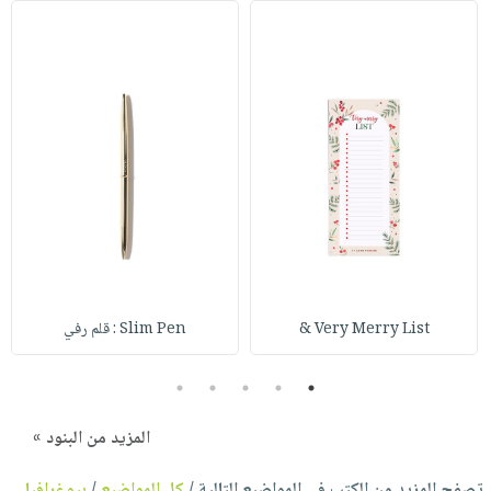
Very Merry List &
Slim Pen : قلم رفي
5
4
3
2
1
المزيد من البنود »
تصفح المزيد من الكتب في المواضيع التالية /
كل المواضيع
/
بيوغرافيا