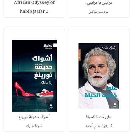
مرايتي يا مرايتي .
African Odyssey of
لـ
لـ
ديب شاكتر
habib jaafar
على خشبة الحياة
أشواك حديقة تورينغ
لـ
لـ
رفيق علي أحمد
رنا حايك