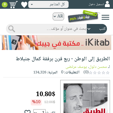
كل المتاجر
تسجيل دخول
0
كتب
ورقية
المواضيع
صدر
كتب
حديثاً
الكترونية
الأكثر
الصفحة
الطريق إلى الوطن - ربع قرن برفقة كمال جنبلاط
مبيعاً
الرئيسية
كتب
جوائز
لـ
محسن دلول
،
يوسف مرتضى
صدر
صوتية
(0)
التعليقات:
0
المرتبة:
134,326
شحن
حديثاً
الصفحة
مخفض
الأكثر
الرئيسية
عروض
أطفال
مبيعاً
10.80$
masmu3
خاصة
وناشئة
كتب
بلا
%10
12.00$
صفحات
مجانية
الصفحة
وسائل
حدود
مشوقة
الرئيسية