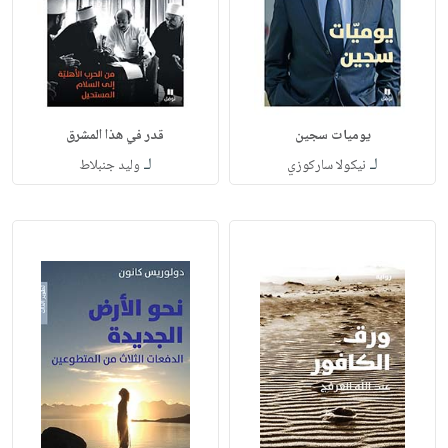
يوميات سجين
قدر في هذا المشرق
لـ
لـ
نيكولا ساركوزي
وليد جنبلاط