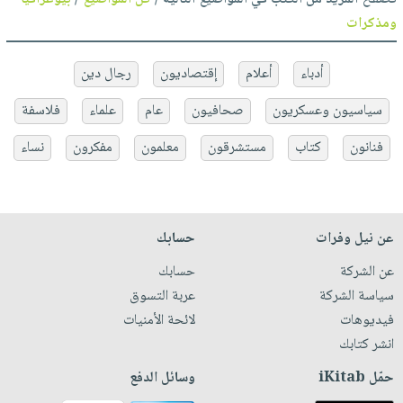
ومذكرات
أدباء
أعلام
إقتصاديون
رجال دين
سياسيون وعسكريون
صحافيون
عام
علماء
فلاسفة
فنانون
كتاب
مستشرقون
معلمون
مفكرون
نساء
عن نيل وفرات
حسابك
عن الشركة
حسابك
سياسة الشركة
عربة التسوق
فيديوهات
لائحة الأمنيات
انشر كتابك
حمّل iKitab
وسائل الدفع