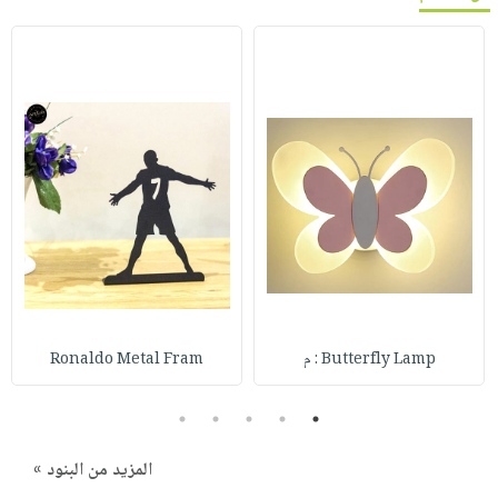
Butterfly Lamp : م
Ronaldo Metal Fram
5
4
3
2
1
المزيد من البنود »