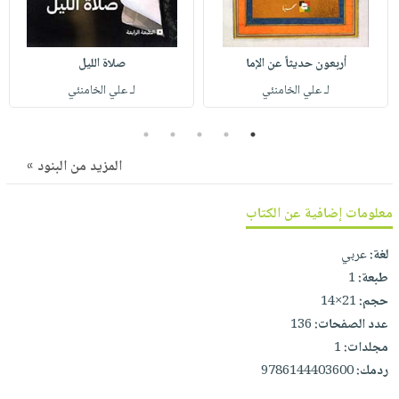
صابون
فيديوهات
عربة
أطفال
أسئلة
التسوق
مناسبات
أربعون حديثاً عن الإما
صلاة الليل
يتكرر
طرحها
لـ علي الخامنئي
لـ علي الخامنئي
نشرة
الإصدارات
خدمات
5
4
3
2
1
نيل
وفرات
المزيد من البنود »
انشر
معلومات إضافية عن الكتاب
كتابك
تواصل
لغة:
عربي
معنا
طبعة:
1
حجم:
21×14
عدد الصفحات:
136
مجلدات:
1
ردمك:
9786144403600