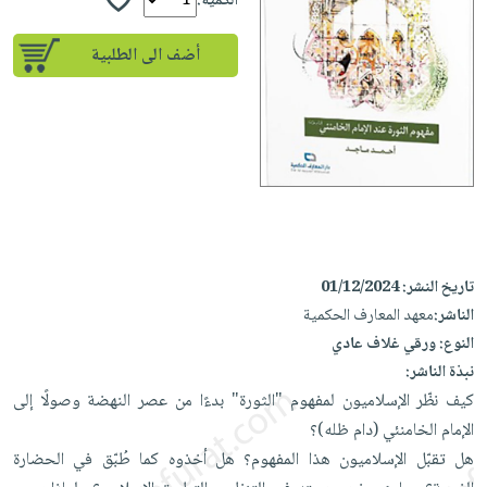
إختياراتنا
الكمية:
تعليمية
أسئلة
إختياراتنا
المواضيع
iKitab
يتكرر
أضف الى الطلبية
كتب
بلا
الأكثر
طرحها
أكاديمية
الصحة
حدود
مبيعاً
تحميل
والعناية
صندوق
أسئلة
إختياراتنا
masmu3
الشخصية
القراءة
يتكرر
وسائل
على
جديد
English
طرحها
تعليمية
Android
books
الكل
تحميل
صندوق
تحميل
iKitab
أجهزة
القراءة
المطبخ
masmu3
على
العناية
والسفرة
على
جوائز
تاريخ النشر:
01/12/2024
Android
جديد
الشخصية
Apple
الناشر:
معهد المعارف الحكمية
تحميل
العناية
النوع:
ورقي غلاف عادي
الكل
iKitab
وتصفيف
نبذة الناشر:
أواني
متجر
على
كيف نظّر الإسلاميون لمفهوم "الثورة" بدءًا من عصر النهضة وصولًا إلى
الشعر
الطهي
الهدايا
Apple
الإمام الخامنئي (دام ظله)؟
العناية
أدوات
هل تقبّل الإسلاميون هذا المفهوم؟ هل أخذوه كما طُبّق في الحضارة
بالجسم
أقسام
الخبز