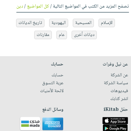
تصفح المزيد من الكتب في المواضيع التالية /
كل المواضيع
/
دين
الإسلام
المسيحية
اليهودية
تاريخ الديانات
ديانات أخرى
عام
مقارنات
عن نيل وفرات
حسابك
عن الشركة
حسابك
سياسة الشركة
عربة التسوق
فيديوهات
لائحة الأمنيات
انشر كتابك
حمّل iKitab
وسائل الدفع