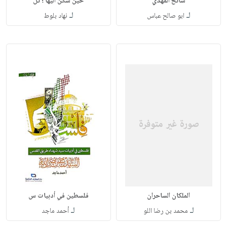
سائح المهدي
حين سكن اليها ؛ تل
لـ
لـ
ابو صالح عباس
نهاد بلوط
الملكان الساحران
فلسطين في أدبيات س
لـ
لـ
محمد بن رضا اللو
أحمد ماجد