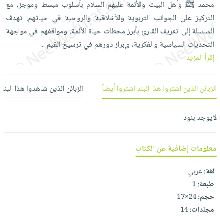
محمد ﷺ وأهل البيت والأئمة عليهم السلام بأسلوب مبسط وموجز، مع
العناية
الأكثر
شحن
أدوات
التركيز على الجوانب التربوية والأخلاقية والروحية في حياتهم. تهدف
بالأسنان
مبيعاً
مجاني
المائدة
السلسلة إلى تعريف القارئ بأبرز محطات حياة الأئمة، ومواقفهم في مواجهة
الحمية
العودة
بنود
الأوعية
التحديات السياسية والفكرية، وإبراز دورهم في ترسيخ القيم
...
والتغذية
للمدارس
مختارة
والتخزين
اشتراكات
إقرأ المزيد
اكسسوارات
أدوات
كتب
كل
بحث
المطبخ
الزبائن الذين اشتروا هذا البند اشتروا أيضاً
الزبائن الذين شاهدوا هذا البند
الاشتراكات
اكسسوارات
متقدم
منزلية
صندوق
لايوجد بنود
القراءة
اكسسوارات
iKitab
ملابس
نيل
بلا
معلومات إضافية عن الكتاب
مطرزات
وفرات
حدود
حقائب
عن
لغة:
عربي
حسابك
حلي
الشركة
طبعة:
1
عناية
حجم:
24×17
لائحة
سياسة
بالذات
مجلدات:
14
الأمنيات
الشركة