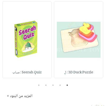
3D Duck Puzzle : ل
Seerah Quiz : مساب
5
4
3
2
1
المزيد من البنود »