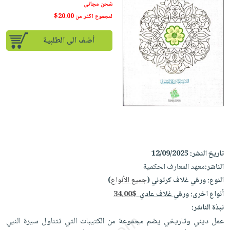
إختياراتنا
تعليمية
شحن مجاني
أسئلة
إختياراتنا
المواضيع
iKitab
لمجموع اكثر من 20.00$
يتكرر
كتب
بلا
الأكثر
طرحها
أكاديمية
أضف الى الطلبية
الصحة
حدود
مبيعاً
تحميل
والعناية
صندوق
أسئلة
إختياراتنا
masmu3
الشخصية
القراءة
يتكرر
وسائل
على
جديد
English
طرحها
تعليمية
Android
books
الكل
تحميل
صندوق
تحميل
iKitab
أجهزة
القراءة
المطبخ
masmu3
على
العناية
والسفرة
على
جوائز
Android
جديد
الشخصية
Apple
تاريخ النشر:
12/09/2025
تحميل
العناية
الناشر:
معهد المعارف الحكمية
الكل
iKitab
وتصفيف
النوع:
ورقي غلاف كرتوني (
جميع الأنواع
)
أواني
متجر
على
الشعر
أنواع اخرى:
ورقي غلاف عادي
34.00$
الطهي
الهدايا
Apple
العناية
نبذة الناشر:
أدوات
بالجسم
أقسام
عمل ديني وتاريخي يضم مجموعة من الكتيبات التي تتناول سيرة النبي
الخبز