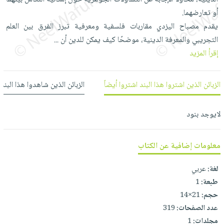
العناية
الأكثر
شحن
أو تعارضهما.
أدوات
بالأسنان
مبيعاً
مجاني
يقدم مصباح اليزدي مقاربات فلسفية ومعرفية تبرز الفرق بين العلم
المائدة
الحمية
العودة
التجريبي والمعرفة الدينية، موضحًا كيف يمكن للدين أن
...
بنود
الأوعية
والتغذية
للمدارس
إقرأ المزيد
مختارة
والتخزين
اشتراكات
اكسسوارات
أدوات
كتب
كل
بحث
الزبائن الذين اشتروا هذا البند اشتروا أيضاً
الزبائن الذين شاهدوا هذا البند
المطبخ
الاشتراكات
اكسسوارات
متقدم
منزلية
صندوق
لايوجد بنود
القراءة
اكسسوارات
iKitab
ملابس
نيل
معلومات إضافية عن الكتاب
بلا
مطرزات
وفرات
حدود
حقائب
لغة:
عربي
عن
حسابك
طبعة:
1
حلي
الشركة
حجم:
21×14
عناية
لائحة
سياسة
عدد الصفحات:
319
بالذات
الأمنيات
الشركة
مجلدات:
1