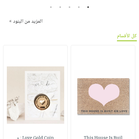
5
4
3
2
1
المزيد من البنود »
كل الأقسام
This House Is Buil
Love Gold Coin : ع