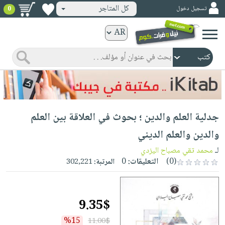
كل المتاجر
تسجيل دخول
0
كتب
ورقية
المواضيع
صدر
كتب
حديثاً
الكترونية
الأكثر
الصفحة
جدلية العلم والدين ؛ بحوث في العلاقة بين العلم
مبيعاً
الرئيسية
كتب
جوائز
والدين والعلم الديني
صدر
صوتية
شحن
لـ
محمد تقي مصباح اليزدي
حديثاً
الصفحة
مخفض
(0)
التعليقات:
0
المرتبة:
302,221
الأكثر
الرئيسية
عروض
أطفال
مبيعاً
masmu3
خاصة
وناشئة
كتب
9.35$
بلا
صفحات
مجانية
الصفحة
وسائل
حدود
مشوقة
%15
11.00$
الرئيسية