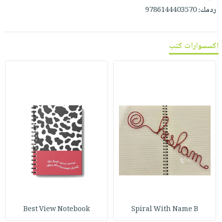
صابون
فيديوهات
ردمك:
9786144403570
عربة
أطفال
أسئلة
التسوق
مناسبات
يتكرر
اكسسوارات كتب
طرحها
نشرة
الإصدارات
خدمات
نيل
وفرات
انشر
كتابك
تواصل
معنا
Best View Notebook
Spiral With Name B