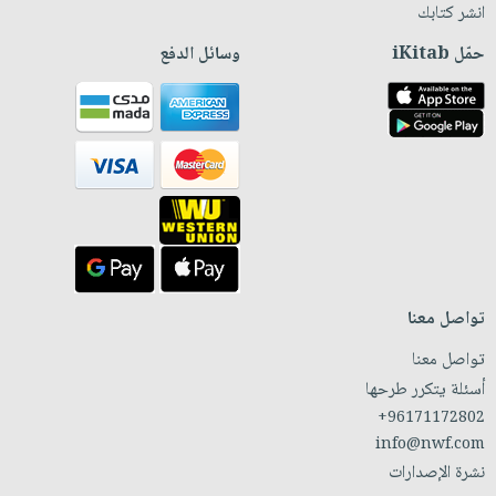
انشر كتابك
حمّل iKitab
وسائل الدفع
تواصل معنا
تواصل معنا
أسئلة يتكرر طرحها
+96171172802
info@nwf.com
نشرة الإصدارات