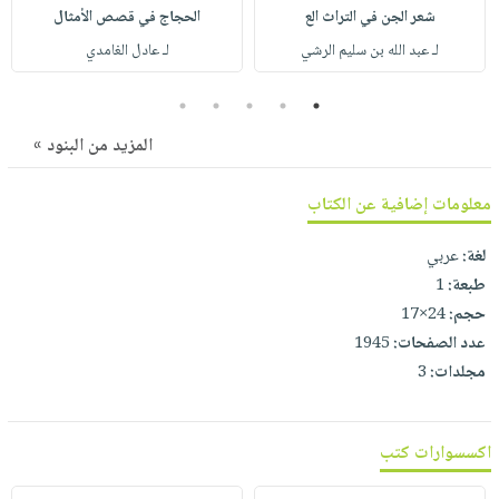
صابون
فيديوهات
شعر الجن في التراث الع
الحجاج في قصص الأمثال
عربة
أطفال
لـ عبد الله بن سليم الرشي
لـ عادل الغامدي
أسئلة
التسوق
مناسبات
يتكرر
5
4
3
2
1
طرحها
نشرة
الإصدارات
المزيد من البنود »
خدمات
نيل
معلومات إضافية عن الكتاب
وفرات
انشر
لغة:
عربي
كتابك
طبعة:
1
تواصل
حجم:
24×17
معنا
عدد الصفحات:
1945
مجلدات:
3
اكسسوارات كتب