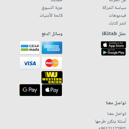
عن الشركة
حسابك
سياسة الشركة
عربة التسوق
فيديوهات
لائحة الأمنيات
انشر كتابك
حمّل iKitab
وسائل الدفع
تواصل معنا
تواصل معنا
أسئلة يتكرر طرحها
+96171172802