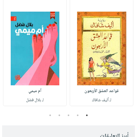
قواعد العشق الأربعون
أم ميمي
لـ أليف شافاك
لـ بلال فضل
5
4
3
2
1
أبرز التعليقات