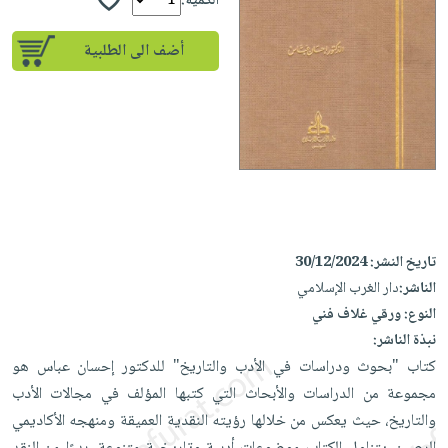
إختياراتنا
الكمية:
تعليمية
أسئلة
إختياراتنا
المواضيع
iKitab
يتكرر
أضف الى الطلبية
كتب
بلا
الأكثر
طرحها
أكاديمية
الصحة
حدود
مبيعاً
تحميل
والعناية
صندوق
أسئلة
إختياراتنا
masmu3
الشخصية
القراءة
يتكرر
وسائل
على
جديد
English
طرحها
تعليمية
Android
books
الكل
تحميل
صندوق
تحميل
iKitab
أجهزة
القراءة
المطبخ
masmu3
على
العناية
والسفرة
تاريخ النشر:
30/12/2024
على
جوائز
Android
جديد
الشخصية
الناشر:
دار الغرب الإسلامي
Apple
تحميل
النوع:
ورقي غلاف فني
العناية
الكل
iKitab
نبذة الناشر:
وتصفيف
أواني
متجر
كتاب "بحوث ودراسات في الأدب والتاريخ" للدكتور إحسان عباس هو
على
الشعر
الطهي
الهدايا
مجموعة من الدراسات والأبحاث التي كتبها المؤلف في مجالات الأدب
Apple
العناية
أدوات
والتاريخ، حيث يعكس من خلالها رؤيته النقدية العميقة ومنهجه الأكاديمي
بالجسم
أقسام
الخبز