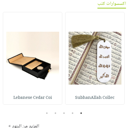
اكسسوارات كتب
Lebanese Cedar Coi
SubhanAllah Collec
5
4
3
2
1
المزيد من البنود »