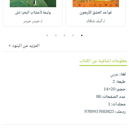
صابون
فيديوهات
عربة
أطفال
قواعد العشق الأربعون
وليمة لأعشاب البحر: نش
أسئلة
التسوق
مناسبات
لـ أليف شافاك
لـ حيدر حيدر
يتكرر
طرحها
نشرة
5
4
3
2
1
الإصدارات
خدمات
المزيد من البنود »
نيل
وفرات
معلومات إضافية عن الكتاب
انشر
كتابك
لغة:
عربي
تواصل
طبعة:
2
معنا
حجم:
20×14
عدد الصفحات:
88
مجلدات:
1
ردمك:
9789957683825