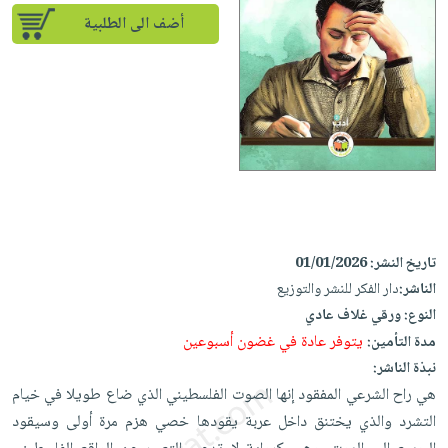
إختياراتنا
تعليمية
أسئلة
إختياراتنا
أضف الى الطلبية
المواضيع
iKitab
يتكرر
كتب
بلا
الأكثر
طرحها
أكاديمية
الصحة
حدود
مبيعاً
تحميل
والعناية
صندوق
أسئلة
إختياراتنا
masmu3
الشخصية
القراءة
يتكرر
وسائل
على
جديد
English
طرحها
تعليمية
Android
books
الكل
تحميل
صندوق
تحميل
iKitab
أجهزة
القراءة
المطبخ
masmu3
على
العناية
والسفرة
تاريخ النشر:
01/01/2026
على
جوائز
Android
جديد
الشخصية
الناشر:
دار الفكر للنشر والتوزيع
Apple
تحميل
النوع:
ورقي غلاف عادي
العناية
الكل
iKitab
يتوفر عادة في غضون أسبوعين
مدة التأمين:
وتصفيف
أواني
متجر
على
نبذة الناشر:
الشعر
الطهي
الهدايا
هي راح الشرعي المفقود إنها الصوت الفلسطيني الذي ضاع طويلا في خيام
Apple
العناية
أدوات
التشرد والذي يختنق داخل عربة يقودها خصي هزم مرة أولى وسيقود
بالجسم
أقسام
الخبز