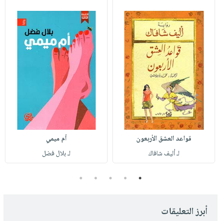
قواعد العشق الأربعون
أم ميمي
لـ أليف شافاك
لـ بلال فضل
5
4
3
2
1
أبرز التعليقات