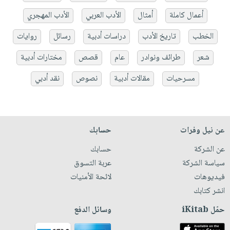
أعمال كاملة
أمثال
الأدب العربي
الأدب المهجري
الخطب
تاريخ الأدب
دراسات أدبية
رسائل
روايات
شعر
طرائف ونوادر
عام
قصص
مختارات أدبية
مسرحيات
مقالات أدبية
نصوص
نقد أدبي
عن نيل وفرات
حسابك
عن الشركة
حسابك
سياسة الشركة
عربة التسوق
فيديوهات
لائحة الأمنيات
انشر كتابك
حمّل iKitab
وسائل الدفع