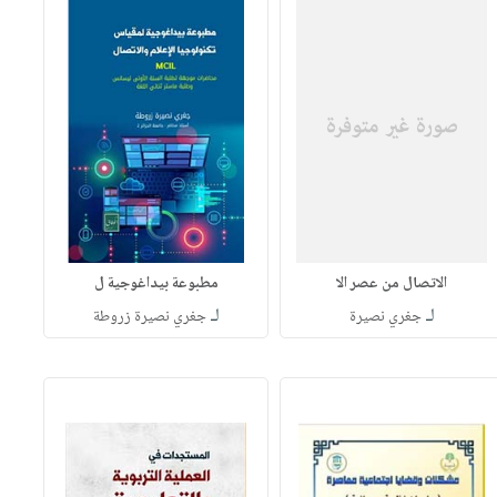
الاتصال من عصر الا
مطبوعة بيداغوجية ل
لـ
لـ
جغري نصيرة
جغري نصيرة زروطة