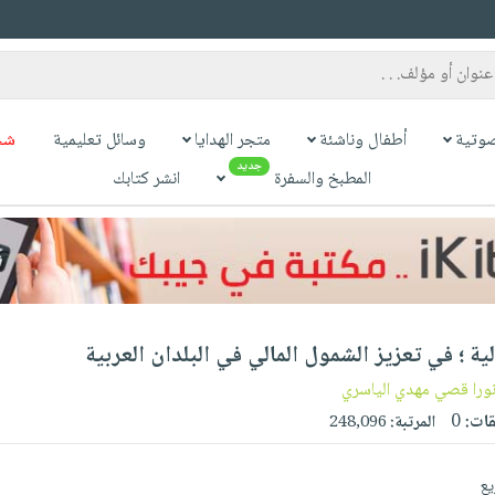
وتية
أطفال وناشئة
متجر الهدايا
وسائل تعليمية
شح
جديد
المطبخ والسفرة
انشر كتابك
لية ؛ في تعزيز الشمول المالي في البلدان العربية
ورا قصي مهدي الياسري
قات:
0
المرتبة:
248,096
يع