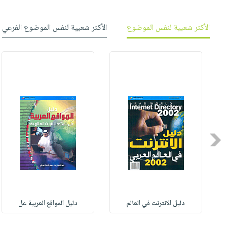
صابون
فيديوهات
عربة
أطفال
أسئلة
الأكثر شعبية لنفس الموضوع
الأكثر شعبية لنفس الموضوع الفرعي
التسوق
مناسبات
يتكرر
طرحها
نشرة
الإصدارات
خدمات
نيل
وفرات
انشر
كتابك
Previous
تواصل
معنا
M
دليل الانترنت في العالم
دليل المواقع العربية عل