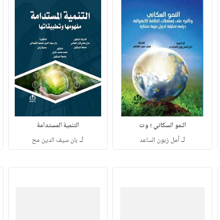
النمو السكاني ؛ وت
التنمية المستدامة
لـ
لـ
أمل زبون الساعد
بان سيف الدين مح