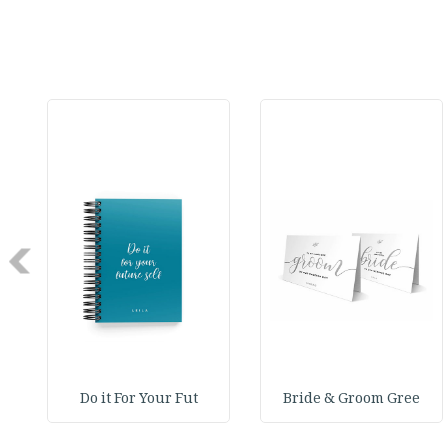
Next
Do it For Your Fut
Bride & Groom Gree