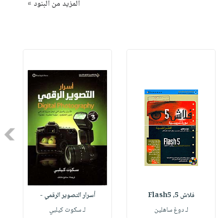
المزيد من البنود »
Next
فلاش 5، Flash5
أسرار التصوير الرقمي -
لـ دوغ ساهلين
لـ سكوت كيلبي