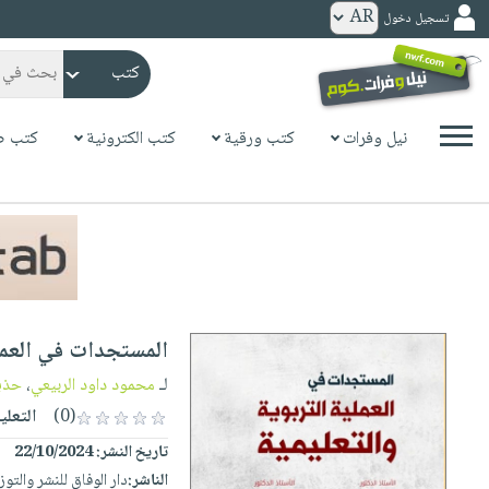
تسجيل دخول
كتب
ورقية
المواضيع
نيل وفرات
كتب ورقية
كتب الكترونية
كتب ص
صدر
كتب
حديثاً
الكترونية
الأكثر
الصفحة
مبيعاً
الرئيسية
كتب
جوائز
صدر
صوتية
شحن
حديثاً
الصفحة
المستجدات في العملي
مخفض
الأكثر
الرئيسية
عروض
أطفال
لـ
محمود داود الربيعي
،
حذي
مبيعاً
masmu3
خاصة
وناشئة
(0)
التعلي
كتب
بلا
صفحات
تاريخ النشر:
22/10/2024
مجانية
الصفحة
وسائل
حدود
مشوقة
الناشر:
دار الوفاق للنشر والتوز
الرئيسية