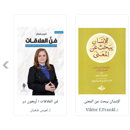
Next
الإنسان يبحث عن المعنى
فن العلاقات ؛ أربعون در
لـ Viktor E.Frankl
لـ لميس شعبان