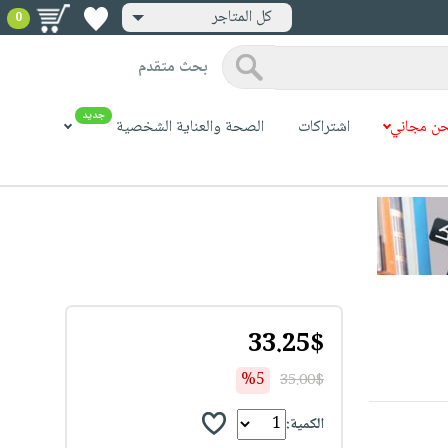
كل المتاجر
0
بحث متقدم
جديد
ن مجاني
اشتراكات
الصحة والعناية الشخصية
33.25$
%5
35.00$
الكمية: