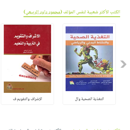
صابون
فيديوهات
عربة
أطفال
الكتب الأكثر شعبية لنفس المؤلف (
محمود داود الربيعي
)
أسئلة
التسوق
مناسبات
يتكرر
طرحها
نشرة
الإصدارات
خدمات
نيل
وفرات
انشر
Previous
كتابك
تواصل
معنا
التغذية الصحية وال
الإشراف والتقويم ف