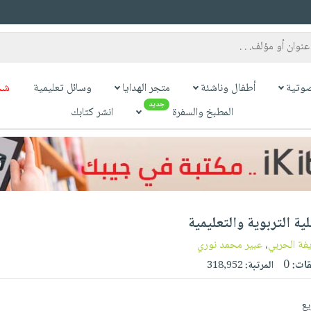
وتية
أطفال وناشئة
متجر الهدايا
وسائل تعليمية
شح
جديد
المطبخ والسفرة
انشر كتابك
ة التربوية والتعليمية
فة الحربي
،
عبير محمد نوري
قات:
0
المرتبة:
318,952
يع