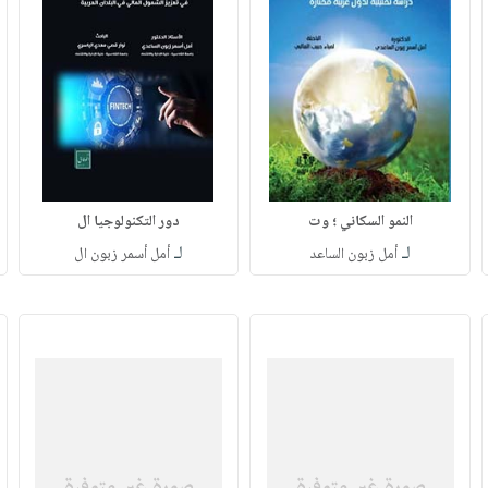
النمو السكاني ؛ وت
دور التكنولوجيا ال
لـ
لـ
أمل زبون الساعد
أمل أسمر زبون ال