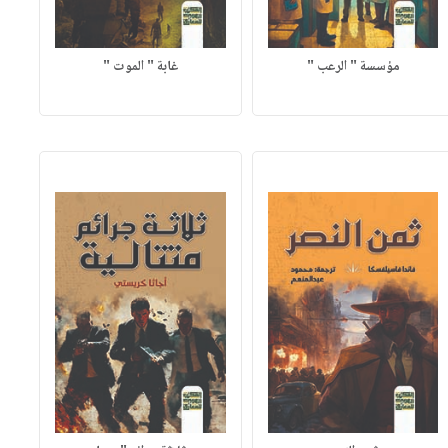
مؤسسة " الرعب "
غابة " الموت "