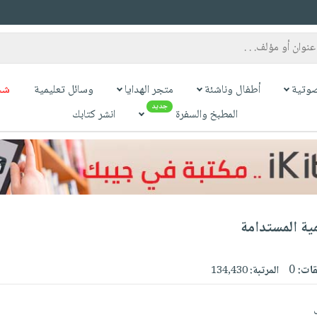
وتية
أطفال وناشئة
متجر الهدايا
وسائل تعليمية
شح
جديد
المطبخ والسفرة
انشر كتابك
مية المستدامة
قات:
0
المرتبة:
134,430