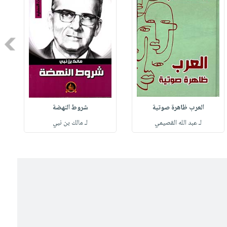
Next
العرب ظاهرة صوتية
شروط النهضة
لـ عبد الله القصيمي
لـ مالك بن نبي