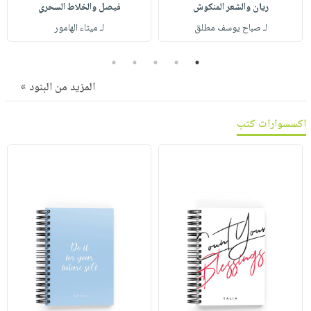
صابون
ريان والشعر المنكوش
فيصل والخلاط السحري
فيديوهات
عربة
أطفال
لـ صباح يوسف مطلق
لـ ميثاء الهامور
أسئلة
التسوق
مناسبات
يتكرر
5
4
3
2
1
طرحها
نشرة
المزيد من البنود »
الإصدارات
خدمات
نيل
اكسسوارات كتب
وفرات
انشر
كتابك
تواصل
معنا