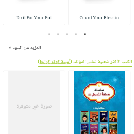
Do it For Your Fut
Count Your Blessin
5
4
3
2
1
المزيد من البنود »
الكتب الأكثر شعبية لنفس المؤلف (
أمينة كوثر كراجا
)