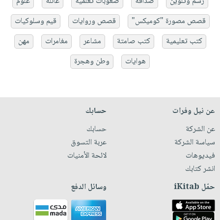
رسم وتلوين
صداقة
صعوبات تعلمية
عائلة
علوم
قصص مصورة "كوميكس"
قصص وروايات
قيم وسلوكيات
كتب تعليمية
كتب صامتة
مشاعر
مغامرات
مهن
هوايات
وطن وهجرة
عن نيل وفرات
حسابك
عن الشركة
حسابك
سياسة الشركة
عربة التسوق
فيديوهات
لائحة الأمنيات
انشر كتابك
حمّل iKitab
وسائل الدفع