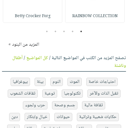
Betty Crocker Forg
RAINBOW COLLECTION
5
4
3
2
1
المزيد من البنود »
تصفح المزيد من الكتب في المواضيع التالية /
كل المواضيع
/
أطفال
وناشئة
احتياجات خاصة
الموت
النوم
بيئة
بيوغرافيا
تقبل الذات والآخر
تكنولوجيا
توعية
ثقافات الشعوب
ثقافة مالية
جسم وصحة
حرب ولجوء
حكايات شعبية وتراثية
حيوانات
خيال وابتكار
دين