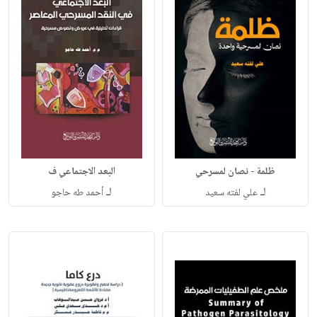
ظلمة - نصان لمسرحي
البعد الاجتماعي ف
لـ
لـ
علي لفته سعيد
أحمد طه حاجو