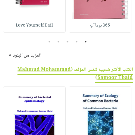
صابون
فيديوهات
عربة
أطفال
أسئلة
التسوق
مناسبات
يتكرر
365 يوماً آتٍ
Love Yourself Dail
طرحها
نشرة
الإصدارات
خدمات
5
4
3
2
1
نيل
المزيد من البنود »
وفرات
انشر
الكتب الأكثر شعبية لنفس المؤلف (
Mahmud Mohammad
كتابك
)
Samoor Ebaid
تواصل
معنا