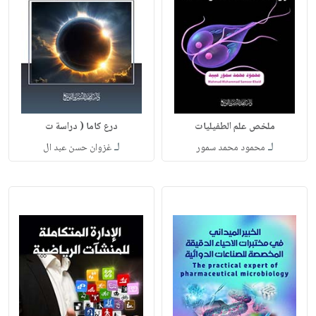
ملخص علم الطفيليات
درع كاما ( دراسة ت
لـ
لـ
محمود محمد سمور
غزوان حسن عبد ال