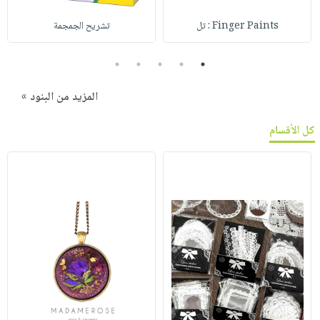
Finger Paints : تل
تشريح الجمجمة
5
4
3
2
1
المزيد من البنود »
كل الأقسام