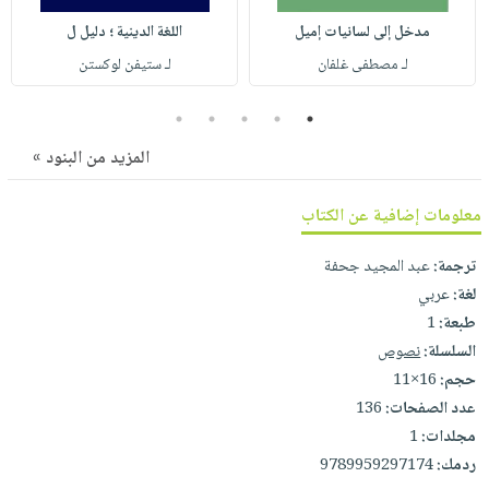
صابون
فيديوهات
عربة
مدخل إلى لسانيات إميل
اللغة الدينية ؛ دليل ل
أطفال
أسئلة
التسوق
لـ مصطفى غلفان
لـ ستيفن لوكستن
مناسبات
يتكرر
طرحها
نشرة
5
4
3
2
1
الإصدارات
خدمات
المزيد من البنود »
نيل
وفرات
معلومات إضافية عن الكتاب
انشر
كتابك
ترجمة:
عبد المجيد جحفة
لغة:
عربي
تواصل
طبعة:
1
معنا
السلسلة:
نصوص
حجم:
16×11
عدد الصفحات:
136
مجلدات:
1
ردمك:
9789959297174