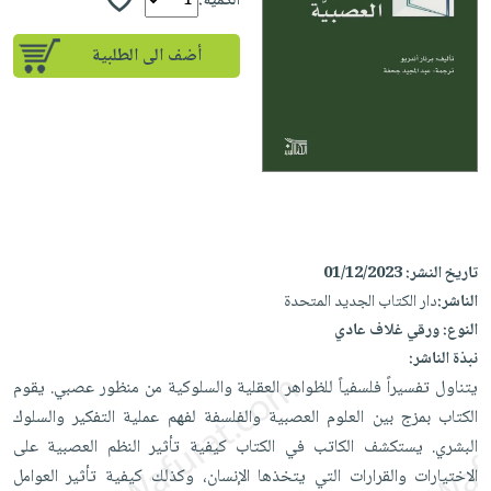
إختياراتنا
الكمية:
تعليمية
أسئلة
إختياراتنا
المواضيع
iKitab
يتكرر
أضف الى الطلبية
كتب
بلا
الأكثر
طرحها
أكاديمية
الصحة
حدود
مبيعاً
تحميل
والعناية
صندوق
أسئلة
إختياراتنا
masmu3
الشخصية
القراءة
يتكرر
وسائل
على
جديد
English
طرحها
تعليمية
Android
books
الكل
تحميل
صندوق
تحميل
iKitab
أجهزة
القراءة
المطبخ
masmu3
تاريخ النشر:
01/12/2023
على
العناية
والسفرة
على
جوائز
الناشر:
دار الكتاب الجديد المتحدة
Android
جديد
الشخصية
Apple
النوع:
ورقي غلاف عادي
تحميل
العناية
الكل
نبذة الناشر:
iKitab
وتصفيف
يتناول تفسيراً فلسفياً للظواهر العقلية والسلوكية من منظور عصبي. يقوم
أواني
متجر
على
الشعر
الكتاب بمزج بين العلوم العصبية والفلسفة لفهم عملية التفكير والسلوك
الطهي
الهدايا
Apple
العناية
البشري. يستكشف الكاتب في الكتاب كيفية تأثير النظم العصبية على
أدوات
بالجسم
أقسام
الاختيارات والقرارات التي يتخذها الإنسان، وكذلك كيفية تأثير العوامل
الخبز