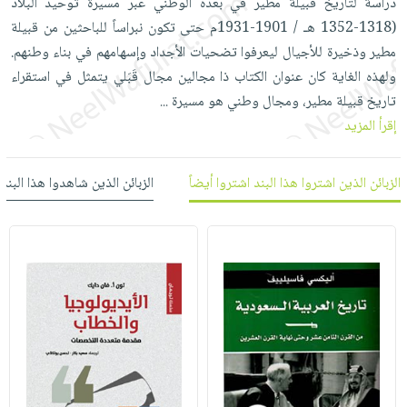
دراسة لتاريخ قبيلة مطير في بعده الوطني عبر مسيرة توحيد البلاد
العناية
الأكثر
شحن
أدوات
(1318-1352 هـ / 1901-1931م حتى تكون نبراساً للباحثين من قبيلة
بالأسنان
مبيعاً
مجاني
المائدة
مطير وذخيرة للأجيال ليعرفوا تضحيات الأجداد وإسهامهم في بناء وطنهم.
الحمية
العودة
بنود
الأوعية
ولهذه الغاية كان عنوان الكتاب ذا مجالين مجال قَبَلي يتمثل في استقراء
والتغذية
للمدارس
مختارة
والتخزين
تاريخ قبيلة مطير، ومجال وطني هو مسيرة
...
اشتراكات
اكسسوارات
إقرأ المزيد
أدوات
كتب
كل
بحث
المطبخ
الاشتراكات
اكسسوارات
متقدم
الزبائن الذين اشتروا هذا البند اشتروا أيضاً
الزبائن الذين شاهدوا هذا البند
منزلية
صندوق
القراءة
اكسسوارات
iKitab
ملابس
نيل
بلا
مطرزات
وفرات
حدود
حقائب
عن
حسابك
حلي
الشركة
عناية
لائحة
سياسة
بالذات
الأمنيات
الشركة