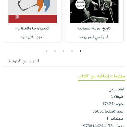
صابون
فيديوهات
عربة
أطفال
أسئلة
التسوق
مناسبات
يتكرر
طرحها
تاريخ العربية السعودية
الأيديولوجيا والخطاب ؛
نشرة
الإصدارات
لـ اليكسي فاسيلييف
لـ تون أ. فان دايك
خدمات
نيل
5
4
3
2
1
وفرات
المزيد من البنود »
انشر
كتابك
معلومات إضافية عن الكتاب
تواصل
معنا
لغة:
عربي
طبعة:
1
حجم:
24×17
عدد الصفحات:
350
مجلدات:
1
ردمك:
9786144244173