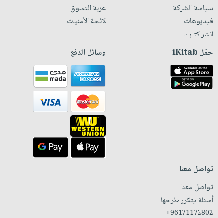
سياسة الشركة
عربة التسوق
فيديوهات
لائحة الأمنيات
انشر كتابك
حمّل iKitab
وسائل الدفع
تواصل معنا
تواصل معنا
أسئلة يتكرر طرحها
+96171172802