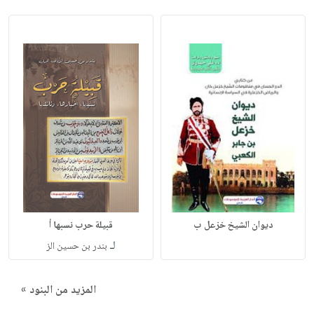
ديوان الشيخ خزعل ب
قبيلة حرب نسبها أ
لـ
بندر بن حسين الز
المزيد من البنود »