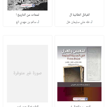
القبائل الطائية ال
لمحات من التاريخ ا
لـ
لـ
طه علي سليمان خل
سالم بن مهدي الع