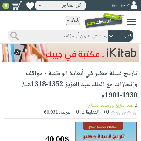
كل المتاجر
تسجيل دخول
0
كتب
ورقية
المواضيع
صدر
كتب
حديثاً
الكترونية
الأكثر
الصفحة
تاريخ قبيلة مطير في أبعادة الوطنية - مواقف
مبيعاً
الرئيسية
كتب
جوائز
وإنجازات مع الملك عبد العزيز 1352-1318هــ/
صدر
صوتية
شحن
1930-1901م
حديثاً
الصفحة
مخفض
الأكثر
لـ
عبد العزيز بن سعد السناح
الرئيسية
عروض
أطفال
(0)
التعليقات:
0
المرتبة:
60,931
مبيعاً
masmu3
خاصة
وناشئة
كتب
بلا
صفحات
مجانية
الصفحة
وسائل
حدود
مشوقة
40.00$
الرئيسية