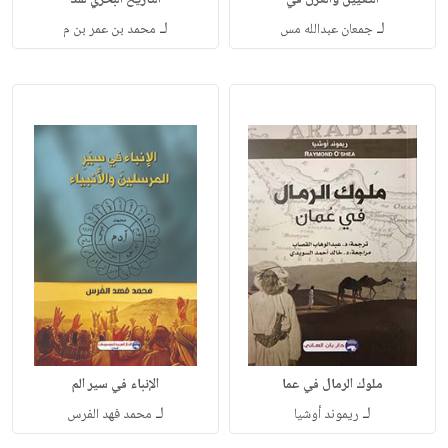
التعيين والعزل في
التاريخ البحري لمد
لـ
لـ
جمعان عبدالله مس
محمد بن عمر بن م
ملوك الرمال في عما
الإنباء في سير الم
لـ
لـ
ريموند أوشيا
محمد فهد الفرس