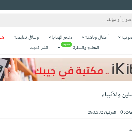
وتية
أطفال وناشئة
متجر الهدايا
وسائل تعليمية
شح
جديد
المطبخ والسفرة
انشر كتابك
لين والأنبياء
قات:
0
المرتبة:
280,332
ت