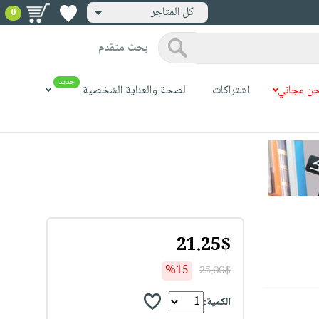
كل المتاجر
0
بحث متقدم
جديد
ن مجاني
اشتراكات
الصحة والعناية الشخصية
21.25$
%15
25.00$
الكمية: