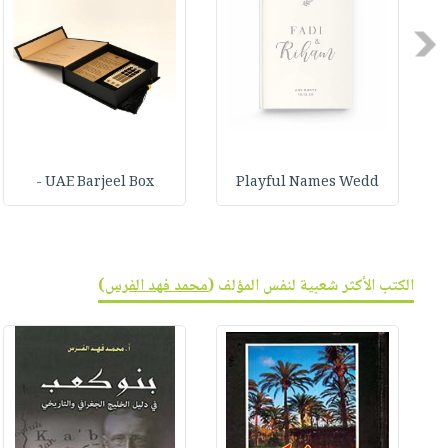
صابون
فيديوهات
عربة
أطفال
Previous
أسئلة
التسوق
مناسبات
يتكرر
طرحها
نشرة
الإصدارات
خدمات
نيل
UAE Barjeel Box -
Playful Names Wedd
وفرات
انشر
كتابك
تواصل
الكتب الأكثر شعبية لنفس المؤلف (
محمد فهد الفرس
)
معنا