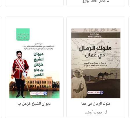
لـ
جلال خالد الهارو
ملوك الرمال في عما
ديوان الشيخ خزعل ب
لـ
ريموند أوشيا