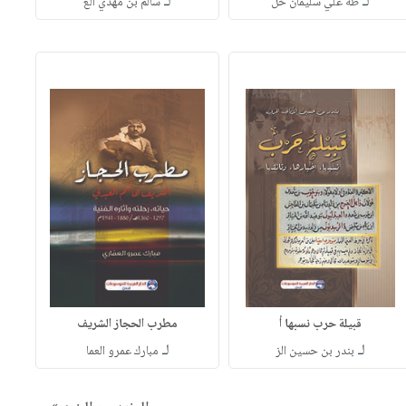
لـ
لـ
طه علي سليمان خل
سالم بن مهدي الع
قبيلة حرب نسبها أ
مطرب الحجاز الشريف
لـ
لـ
بندر بن حسين الز
مبارك عمرو العما