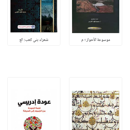
موسوعة الأحواز ؛ م
شعراء بني كعب: الع