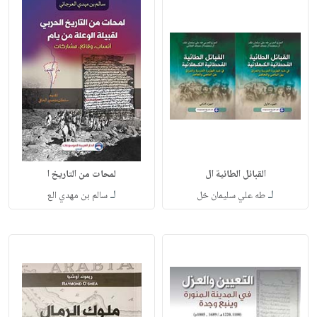
القبائل الطائية ال
لمحات من التاريخ ا
لـ
لـ
طه علي سليمان خل
سالم بن مهدي الع