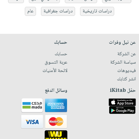
دراسات تاريخية
دراسات جغرافية
عام
عن نيل وفرات
حسابك
عن الشركة
حسابك
سياسة الشركة
عربة التسوق
فيديوهات
لائحة الأمنيات
انشر كتابك
حمّل iKitab
وسائل الدفع