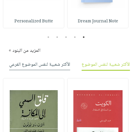
صابون
فيديوهات
عربة
أطفال
أسئلة
التسوق
مناسبات
Personalized Butte
Dream Journal Note
يتكرر
طرحها
نشرة
5
4
3
2
1
الإصدارات
خدمات
نيل
المزيد من البنود »
وفرات
انشر
الأكثر شعبية لنفس الموضوع
الأكثر شعبية لنفس الموضوع الفرعي
كتابك
تواصل
معنا