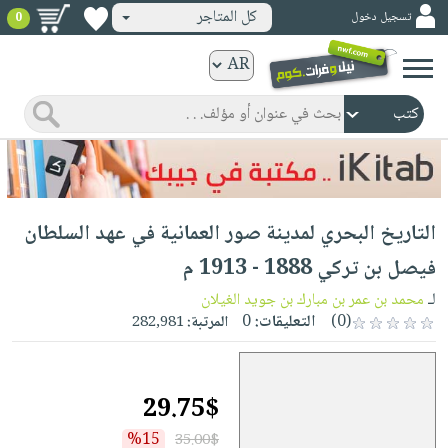
كل المتاجر
تسجيل دخول
0
كتب
ورقية
المواضيع
صدر
كتب
حديثاً
الكترونية
الأكثر
الصفحة
التاريخ البحري لمدينة صور العمانية في عهد السلطان
مبيعاً
الرئيسية
كتب
جوائز
فيصل بن تركي 1888 - 1913 م
صدر
صوتية
شحن
لـ
محمد بن عمر بن مبارك بن جويد الغيلان
حديثاً
الصفحة
مخفض
(0)
التعليقات:
0
المرتبة:
282,981
الأكثر
الرئيسية
عروض
أطفال
مبيعاً
masmu3
خاصة
وناشئة
كتب
29.75$
بلا
صفحات
مجانية
الصفحة
وسائل
حدود
مشوقة
%15
35.00$
الرئيسية