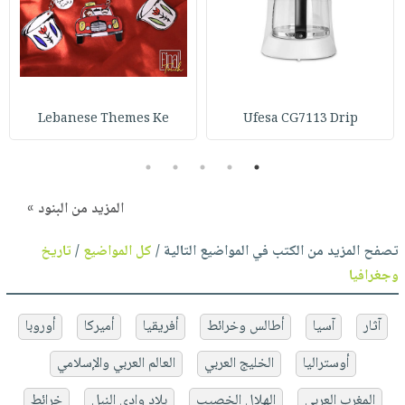
Lebanese Themes Ke
Ufesa CG7113 Drip
5
4
3
2
1
المزيد من البنود »
تصفح المزيد من الكتب في المواضيع التالية /
كل المواضيع
/
تاريخ
وجغرافيا
آثار
آسيا
أطالس وخرائط
أفريقيا
أميركا
أوروبا
أوستراليا
الخليج العربي
العالم العربي والإسلامي
المغرب العربي
الهلال الخصيب
بلاد وادي النيل
خرائط