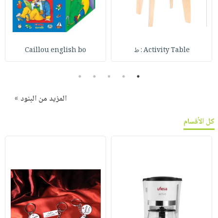
Activity Table : ط
Caillou english bo
5
4
3
2
1
المزيد من البنود »
كل الأقسام