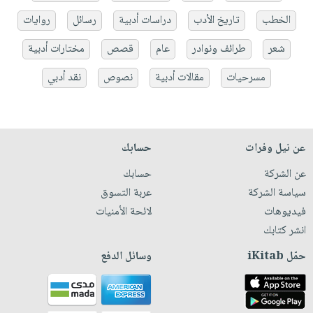
الخطب
تاريخ الأدب
دراسات أدبية
رسائل
روايات
شعر
طرائف ونوادر
عام
قصص
مختارات أدبية
مسرحيات
مقالات أدبية
نصوص
نقد أدبي
عن نيل وفرات
حسابك
عن الشركة
حسابك
سياسة الشركة
عربة التسوق
فيديوهات
لائحة الأمنيات
انشر كتابك
حمّل iKitab
وسائل الدفع