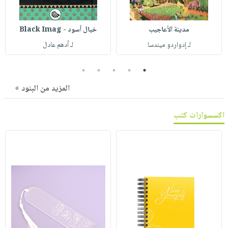
صابون
فيديوهات
عربة
أطفال
أسئلة
التسوق
مدينة الأعاجيب
خيال أسود - Black Imag
مناسبات
يتكرر
لـ إدواردو ميندسا
لـ أدهم عادل
طرحها
نشرة
الإصدارات
خدمات
5
4
3
2
1
نيل
المزيد من البنود »
وفرات
انشر
اكسسوارات كتب
كتابك
تواصل
معنا