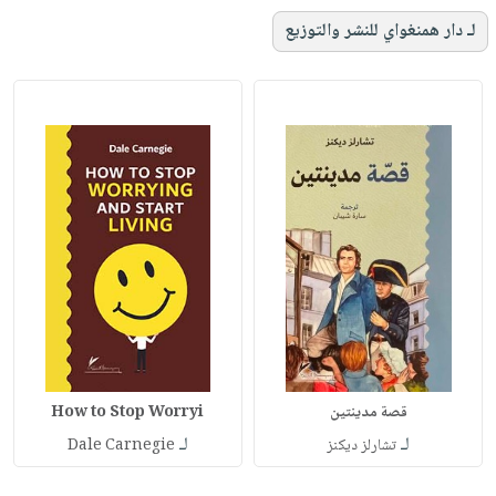
لـ دار همنغواي للنشر والتوزيع
قصة مدينتين
How to Stop Worryi
لـ
لـ
تشارلز ديكنز
Dale Carnegie