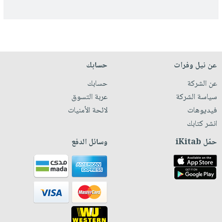
عن نيل وفرات
حسابك
عن الشركة
حسابك
سياسة الشركة
عربة التسوق
فيديوهات
لائحة الأمنيات
انشر كتابك
حمّل iKitab
وسائل الدفع