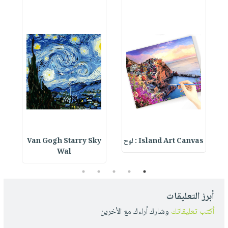
Island Art Canvas : لوح
Van Gogh Starry Sky
as
Wal
5
4
3
2
1
أبرز التعليقات
أكتب تعليقاتك
وشارك أراءك مع الأخرين