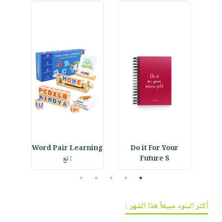
فيديوهات
صابون
عربة
أسئلة
التسوق
أطفال
يتكرر
مناسبات
طرحها
نشرة
الإصدارات
خدمات
نيل
وفرات
انشر
كتابك
تواصل
معنا
with
Word Pair Learning
Do it For Your
Future S
: تع
5
4
3
2
1
أكثر البنود مبيعاً هذا الشهر :