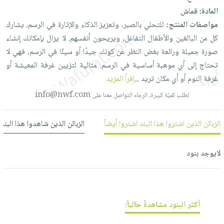
العناية
الأكثر
شحن
المادة:
قماش
أدوات
بالأسنان
مبيعاً
مجاني
مواصفات المنتج:
للتحلي
بالصبر،
وتعزيز
الذكاء
والإثارة
في
الرسم،
يشارك
المائدة
الحمية
العودة
كل
من
البالغين
والأطفال
التفاعل،
ويريحون
أنفسهم.
لا
يزال
بإمكانك
إنشاء
بنود
الأوعية
والتغذية
للمدارس
صورة
جميلة
ورائعة
بغض
النظر
عن
كونك
جيدًا
أو
سيئًا
في
الرسم،
فهي
لا
مختارة
والتخزين
اشتراكات
اكسسوارات
تحتاج
إلى
أي
موهبة
أساسية
في
الرسم.
مثالية
لتزيين
غرفة
المعيشة
أو
أدوات
كتب
كل
غرفة
النوم
أو
أي
مكان
تريد
...
إقرأ المزيد
بحث
المطبخ
الاشتراكات
اكسسوارات
info@nwf.com
متقدم
لطلب كميّة كبيرة، الرجاء التواصل معنا على
منزلية
صندوق
القراءة
اكسسوارات
الزبائن الذين اشتروا هذا البند اشتروا أيضاً
الزبائن الذين شاهدوا هذا البند
نيل
iKitab
ملابس
وفرات
بلا
مطرزات
لايوجد بنود
حدود
عن
حقائب
حسابك
الشركة
حلي
لائحة
سياسة
عناية
أكثر البنود مشاهدةً حالياً:
الأمنيات
الشركة
بالذات