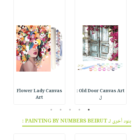
s
Flower Lady Canvas
Old Door Canvas Art :
ل
Art
5
4
3
2
1
بنود أخرى لـ PAINTING BY NUMBERS BEIRUT :