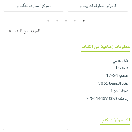
صابون
فيديوهات
لـ مركز المعارف للتأليف و
لـ مركز المعارف للتألف وا
عربة
أطفال
أسئلة
التسوق
5
4
3
2
1
مناسبات
يتكرر
طرحها
نشرة
المزيد من البنود »
الإصدارات
خدمات
معلومات إضافية عن الكتاب
نيل
وفرات
لغة:
عربي
انشر
طبعة:
1
كتابك
حجم:
24×17
تواصل
عدد الصفحات:
96
معنا
مجلدات:
1
ردمك:
9786144673386
اكسسوارات كتب