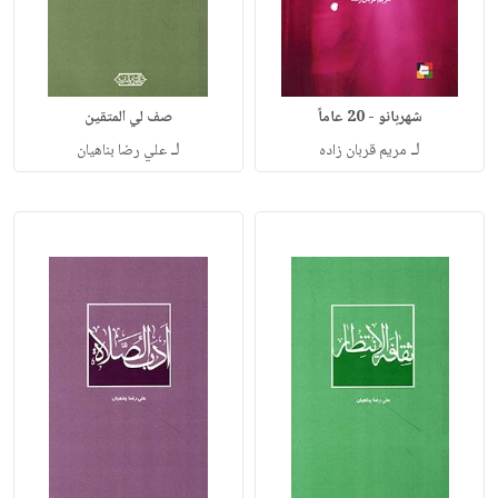
شهربانو - 20 عاماً
صف لي المتقين
لـ
لـ
مريم قربان زاده
علي رضا بناهيان