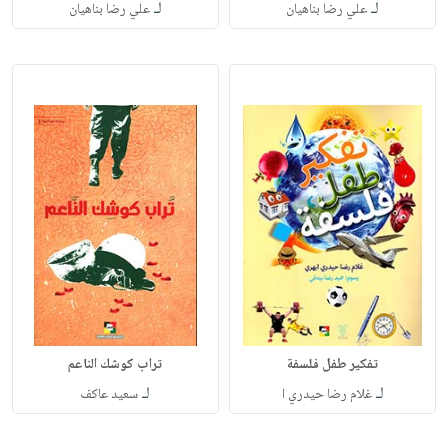
لـ
لـ
علي رضا بناهيان
علي رضا بناهيان
تفكير طفل فلسفة
تراب كوشك الناعم
لـ
لـ
غلام رضا حيدري ا
سعيد عاكف