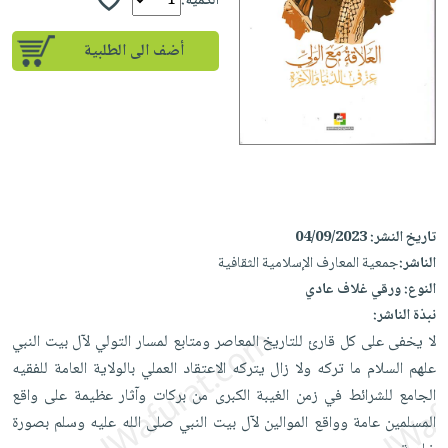
إختياراتنا
الكمية:
تعليمية
أسئلة
إختياراتنا
المواضيع
iKitab
يتكرر
أضف الى الطلبية
كتب
بلا
الأكثر
طرحها
أكاديمية
الصحة
حدود
مبيعاً
تحميل
والعناية
صندوق
أسئلة
إختياراتنا
masmu3
الشخصية
القراءة
يتكرر
وسائل
على
جديد
English
طرحها
تعليمية
Android
books
الكل
تحميل
صندوق
تحميل
iKitab
أجهزة
القراءة
المطبخ
masmu3
تاريخ النشر:
04/09/2023
على
العناية
والسفرة
الناشر:
جمعية المعارف الإسلامية الثقافية
على
جوائز
Android
جديد
الشخصية
النوع:
ورقي غلاف عادي
Apple
تحميل
نبذة الناشر:
العناية
الكل
iKitab
لا يخفى على كل قارئ للتاريخ المعاصر ومتابع لمسار التولي لآل بيت النبي
وتصفيف
أواني
متجر
على
علهم السلام ما تركه ولا زال يتركه الاعتقاد العملي بالولاية العامة للفقيه
الشعر
الطهي
الهدايا
Apple
الجامع للشرائط في زمن الغيبة الكبرى من بركات وآثار عظيمة على واقع
العناية
أدوات
المسلمين عامة وواقع الموالين لآل بيت النبي صلى الله عليه وسلم بصورة
بالجسم
أقسام
الخبز