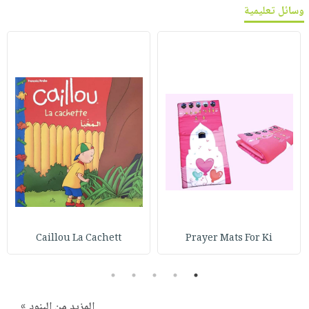
وسائل تعليمية
Caillou La Cachett
Prayer Mats For Ki
5
4
3
2
1
المزيد من البنود »