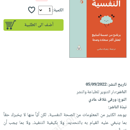
إختياراتنا
تعليمية
أسئلة
إختياراتنا
المواضيع
iKitab
الكمية:
يتكرر
كتب
بلا
الأكثر
طرحها
أكاديمية
الصحة
أضف الى الطلبية
حدود
مبيعاً
تحميل
والعناية
صندوق
أسئلة
إختياراتنا
masmu3
الشخصية
القراءة
يتكرر
وسائل
على
جديد
English
طرحها
تعليمية
Android
books
الكل
تحميل
صندوق
تحميل
iKitab
أجهزة
القراءة
المطبخ
masmu3
على
العناية
والسفرة
على
جوائز
Android
جديد
الشخصية
Apple
تاريخ النشر:
05/09/2022
تحميل
العناية
الناشر:
دار التنوير للطباعة والنشر
الكل
iKitab
وتصفيف
النوع:
ورقي غلاف عادي
أواني
متجر
على
الشعر
نبذة الناشر:
الطهي
الهدايا
Apple
يوجد الكثير من المعلومات من الصحة النفسية، لكن أيّاً منها لا يخبرك حقاً
العناية
أدوات
بما ينبغي عليه القيام به بالتحديد، ولا بكيفية التنفيذ، ولا بما يجب أن
بالجسم
أقسام
الخبز