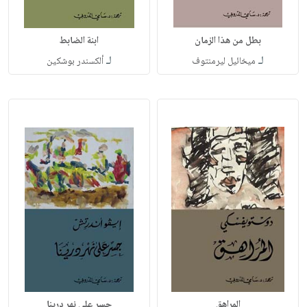
بطل من هذا الزمان
ابنة الضابط
لـ
لـ
ميخائيل ليرمنتوف
ألكسندر بوشكين
المراهق
جسر على نهر درينا