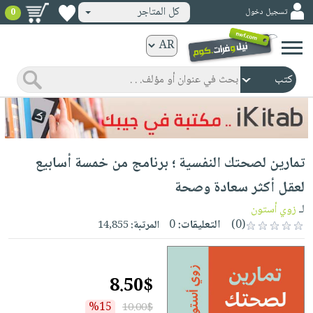
كل المتاجر
تسجيل دخول
0
كتب
ورقية
المواضيع
صدر
كتب
حديثاً
الكترونية
الأكثر
الصفحة
تمارين لصحتك النفسية ؛ برنامج من خمسة أسابيع
مبيعاً
الرئيسية
كتب
جوائز
لعقل أكثر سعادة وصحة
صدر
صوتية
شحن
لـ
زوي أستون
حديثاً
الصفحة
مخفض
(0)
التعليقات:
0
المرتبة:
14,855
الأكثر
الرئيسية
عروض
أطفال
مبيعاً
masmu3
خاصة
وناشئة
كتب
8.50$
بلا
صفحات
مجانية
الصفحة
وسائل
حدود
مشوقة
%15
10.00$
الرئيسية