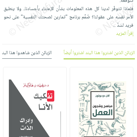
تتوقّعه.
العناية
الأكثر
شحن
أدوات
فلماذا تتوفّر لدينا كل هذه المعلومات بشأن الإعتناء بأجسادنا، ولا ينطبق
بالأسنان
مبيعاً
مجاني
المائدة
الأمر نفسه على عقولنا؟ صُمِّم برنامج "تمارين لصحتك النفسية" على نحو
الحمية
العودة
بنود
فريد لسَدّ
...
الأوعية
والتغذية
للمدارس
مختارة
إقرأ المزيد
والتخزين
اشتراكات
اكسسوارات
أدوات
كتب
كل
بحث
المطبخ
الزبائن الذين اشتروا هذا البند اشتروا أيضاً
الزبائن الذين شاهدوا هذا البند
الاشتراكات
اكسسوارات
متقدم
منزلية
صندوق
القراءة
اكسسوارات
iKitab
ملابس
نيل
بلا
مطرزات
وفرات
حدود
حقائب
عن
حسابك
حلي
الشركة
عناية
لائحة
سياسة
بالذات
الأمنيات
الشركة