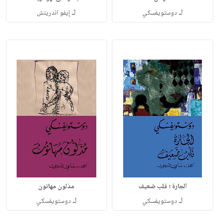
لـ
لـ
دوستويفسكي
إيفو اندريتش
الجارة ؛ قلب ضعيف
مذلون مهانون
لـ
لـ
دوستويفسكي
دوستويفسكي