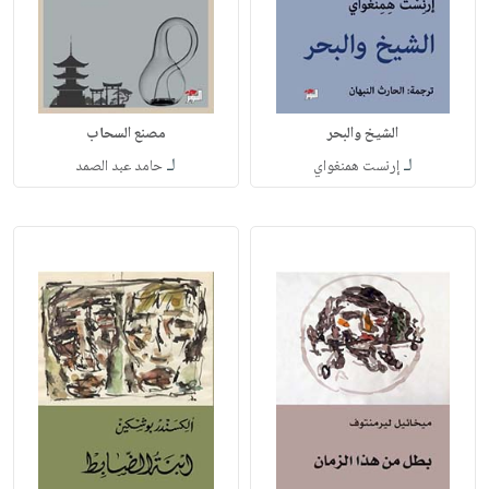
الشيخ والبحر
مصنع السحاب
لـ
لـ
إرنست همنغواي
حامد عبد الصمد