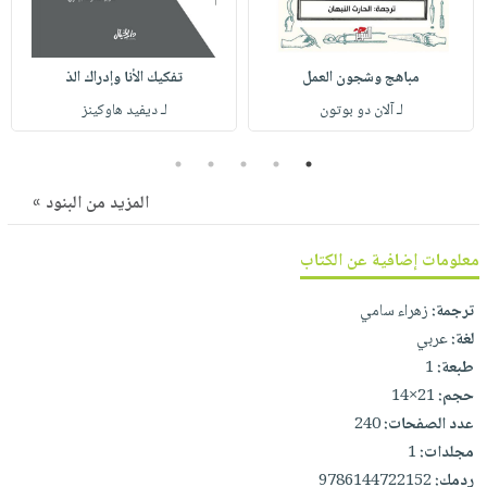
صابون
فيديوهات
عربة
أطفال
أسئلة
التسوق
مناسبات
مباهج وشجون العمل
تفكيك الأنا وإدراك الذ
يتكرر
طرحها
لـ آلان دو بوتون
لـ ديفيد هاوكينز
نشرة
الإصدارات
خدمات
5
4
3
2
1
نيل
وفرات
المزيد من البنود »
انشر
معلومات إضافية عن الكتاب
كتابك
تواصل
ترجمة:
زهراء سامي
معنا
لغة:
عربي
طبعة:
1
حجم:
21×14
عدد الصفحات:
240
مجلدات:
1
ردمك:
9786144722152