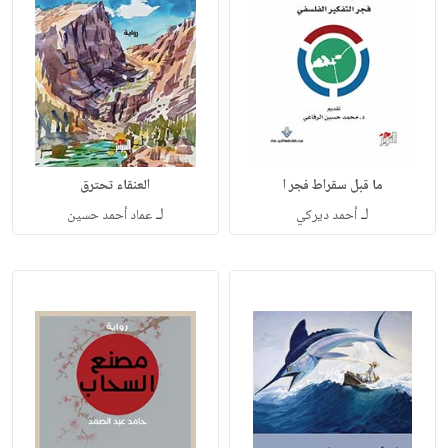
ما قبل سقراط فجر ا
العنقاء تحترق
لـ
لـ
أحمد ديركي
عماد أحمد حسين