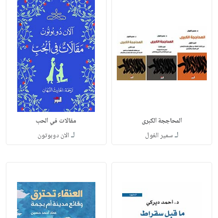
المحاججة الكبرى
مقالات في الحب
لـ
لـ
سمير الغول
الان دوبوتون