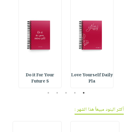
فيديوهات
صابون
عربة
أسئلة
التسوق
أطفال
يتكرر
مناسبات
طرحها
نشرة
الإصدارات
خدمات
نيل
وفرات
انشر
كتابك
ning
Do it For Your
Love Yourself Daily
Bathrobe For Kids :
تواصل
Future S
Pla
معنا
5
4
3
2
1
أكثر البنود مبيعاً هذا الشهر :