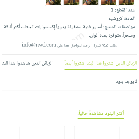
العناية
الأكثر
شحن
أدوات
عدد القطع:
1
بالأسنان
مبيعاً
مجاني
المائدة
المادة:
كروشيه
الحمية
العودة
بنود
الأوعية
مواصفات المنتج:
أساور
فنية
مشغولة
يدوياً
إكسسوارات
تجعلك
أكثر
أناقة
والتغذية
للمدارس
مختارة
والتخزين
وسحراً.
متوفرة
بعدة
ألوان.
اشتراكات
اكسسوارات
أدوات
info@nwf.com
لطلب كميّة كبيرة، الرجاء التواصل معنا على
كتب
كل
بحث
المطبخ
الاشتراكات
اكسسوارات
متقدم
الزبائن الذين اشتروا هذا البند اشتروا أيضاً
الزبائن الذين شاهدوا هذا البند
منزلية
صندوق
القراءة
اكسسوارات
لايوجد بنود
نيل
iKitab
ملابس
وفرات
بلا
مطرزات
حدود
عن
حقائب
حسابك
الشركة
أكثر البنود مشاهدةً حالياً:
حلي
لائحة
سياسة
عناية
الأمنيات
الشركة
بالذات