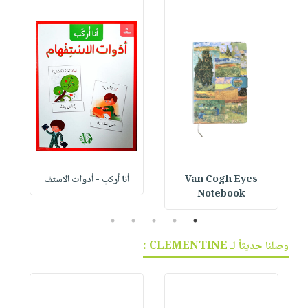
Van Cogh Eyes
أنا أركب - أدوات الاستف
 1
Notebook
5
4
3
2
1
وصلنا حديثاً لـ CLEMENTINE :