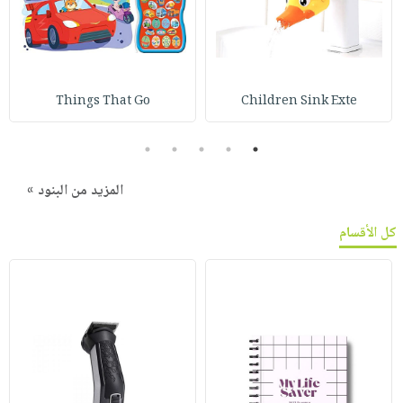
Things That Go
Children Sink Exte
5
4
3
2
1
المزيد من البنود »
كل الأقسام