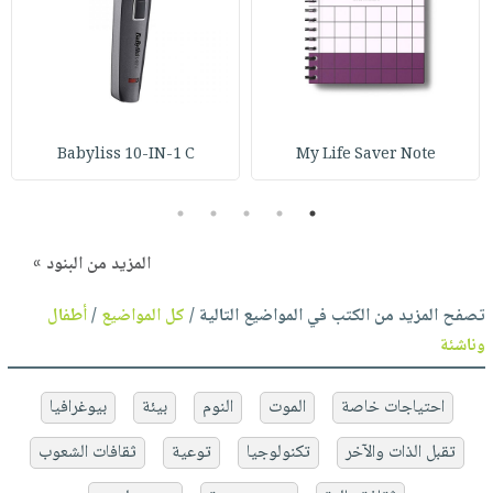
Babyliss 10-IN-1 C
My Life Saver Note
5
4
3
2
1
المزيد من البنود »
تصفح المزيد من الكتب في المواضيع التالية /
كل المواضيع
/
أطفال
وناشئة
احتياجات خاصة
الموت
النوم
بيئة
بيوغرافيا
تقبل الذات والآخر
تكنولوجيا
توعية
ثقافات الشعوب