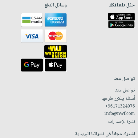
حمّل iKitab
وسائل الدفع
تواصل معنا
تواصل معنا
أسئلة يتكرر طرحها
+96171324076
info@nwf.com
نشرة الإصدارات
اشترك مجاناً في نشراتنا البريدية