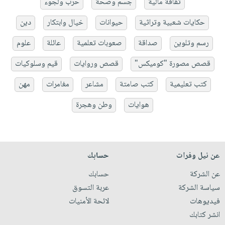
ثقافة مالية
جسم وصحة
حرب ولجوء
حكايات شعبية وتراثية
حيوانات
خيال وابتكار
دين
رسم وتلوين
صداقة
صعوبات تعلمية
عائلة
علوم
قصص مصورة "كوميكس"
قصص وروايات
قيم وسلوكيات
كتب تعليمية
كتب صامتة
مشاعر
مغامرات
مهن
هوايات
وطن وهجرة
عن نيل وفرات
حسابك
عن الشركة
حسابك
سياسة الشركة
عربة التسوق
فيديوهات
لائحة الأمنيات
انشر كتابك