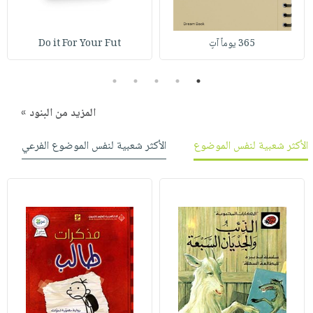
صابون
فيديوهات
عربة
أطفال
أسئلة
التسوق
365 يوماً آتٍ
Do it For Your Fut
مناسبات
يتكرر
طرحها
نشرة
5
4
3
2
1
الإصدارات
خدمات
نيل
المزيد من البنود »
وفرات
الأكثر شعبية لنفس الموضوع
الأكثر شعبية لنفس الموضوع الفرعي
انشر
كتابك
تواصل
معنا