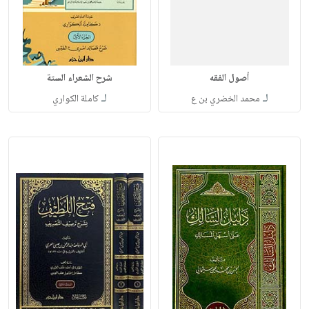
أصول الفقه
شرح الشعراء الستة
لـ
لـ
محمد الخضري بن ع
كاملة الكواري