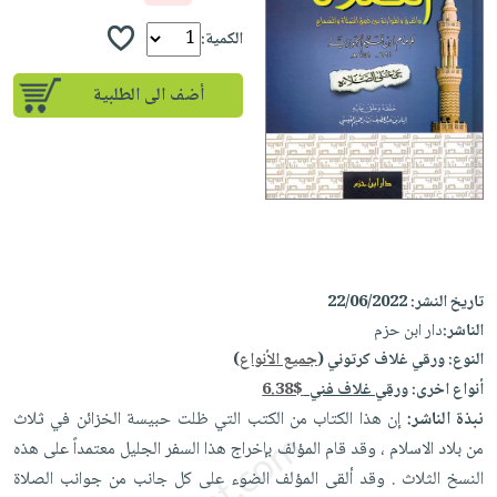
إختياراتنا
تعليمية
أسئلة
إختياراتنا
المواضيع
iKitab
الكمية:
يتكرر
كتب
بلا
الأكثر
طرحها
أكاديمية
الصحة
أضف الى الطلبية
حدود
مبيعاً
تحميل
والعناية
صندوق
أسئلة
إختياراتنا
masmu3
الشخصية
القراءة
يتكرر
وسائل
على
جديد
English
طرحها
تعليمية
Android
books
الكل
تحميل
صندوق
تحميل
iKitab
أجهزة
القراءة
المطبخ
masmu3
على
العناية
والسفرة
على
جوائز
تاريخ النشر:
22/06/2022
Android
جديد
الشخصية
Apple
الناشر:
دار ابن حزم
تحميل
العناية
النوع:
ورقي غلاف كرتوني (
جميع الأنواع
)
الكل
iKitab
وتصفيف
أنواع اخرى:
ورقي غلاف فني
6.38$
أواني
متجر
على
الشعر
نبذة الناشر:
إن هذا الكتاب من الكتب التي ظلت حبيسة الخزائن في ثلاث
الطهي
الهدايا
Apple
العناية
من بلاد الاسلام ، وقد قام المؤلف بإخراج هذا السفر الجليل معتمداً على هذه
أدوات
بالجسم
أقسام
النسخ الثلاث . وقد ألقى المؤلف الضوء على كل جانب من جوانب الصلاة
الخبز