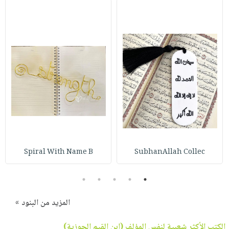
Spiral With Name B
SubhanAllah Collec
5
4
3
2
1
المزيد من البنود »
الكتب الأكثر شعبية لنفس المؤلف (
ابن القيم الجوزية
)