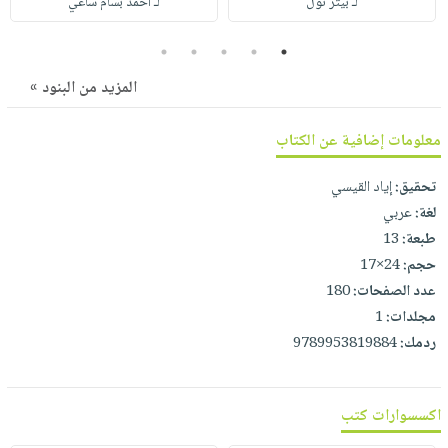
لـ بيتر نول
لـ أحمد بسام ساعي
صابون
فيديوهات
عربة
أطفال
أسئلة
5
4
3
2
1
التسوق
مناسبات
يتكرر
المزيد من البنود »
طرحها
نشرة
الإصدارات
خدمات
معلومات إضافية عن الكتاب
نيل
وفرات
تحقيق:
إياد القيسي
لغة:
عربي
انشر
طبعة:
13
كتابك
حجم:
24×17
تواصل
عدد الصفحات:
180
معنا
مجلدات:
1
ردمك:
9789953819884
اكسسوارات كتب