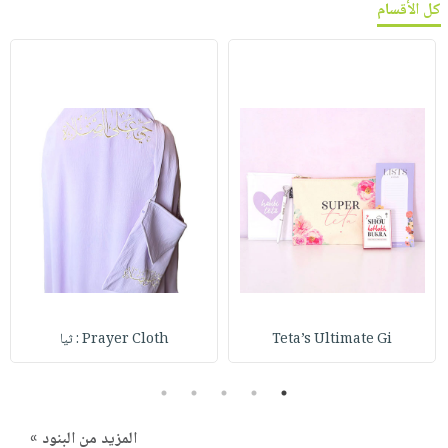
كل الأقسام
Teta’s Ultimate Gi
Prayer Cloth : ثيا
5
4
3
2
1
المزيد من البنود »