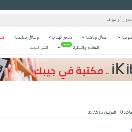
وتية
أطفال وناشئة
متجر الهدايا
وسائل تعليمية
شح
جديد
المطبخ والسفرة
انشر كتابك
قات:
0
المرتبة:
357,915