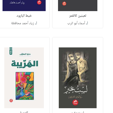
لعينين كالقمر
خيط البارود
لـ
لـ
أسماء أبو الرب
زياد أحمد محافظة