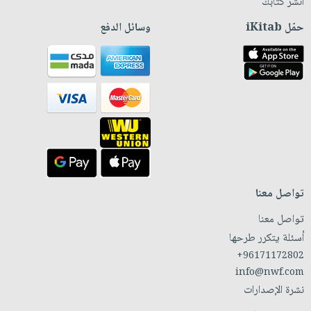
انشر كتابك
حمّل iKitab
وسائل الدفع
تواصل معنا
تواصل معنا
أسئلة يتكرر طرحها
+96171172802
info@nwf.com
نشرة الإصدارات