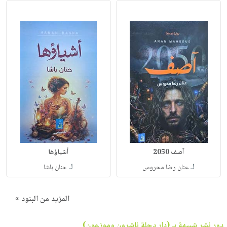
آصف 2050
أشياؤها
لـ
لـ
عنان رضا محروس
حنان باشا
المزيد من البنود »
دور نشر شبيهة بـ (دار دجلة ناشرون وموزعون)