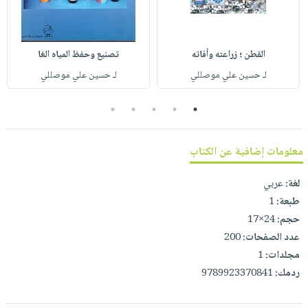
صابون
فيديوهات
عربة
أطفال
أسئلة
التسوق
مناسبات
يتكرر
القطن ؛ زراعته وأفاته
تصنيع وحفظ المياه الغا
طرحها
نشرة
لـ حسين علي موصللي
لـ حسين علي موصللي
الإصدارات
خدمات
5
4
3
2
1
نيل
وفرات
انشر
معلومات إضافية عن الكتاب
كتابك
لغة:
عربي
تواصل
طبعة:
1
معنا
حجم:
24×17
عدد الصفحات:
200
مجلدات:
1
ردمك:
9789923370841