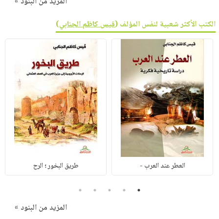
المزيد من البنود »
الكتب الأكثر شعبية لنفس المؤلف (
قيس كاظم الجنابي
)
العطر عند العرب -
طريق البخور ؛ الرح
5
4
3
2
1
المزيد من البنود »