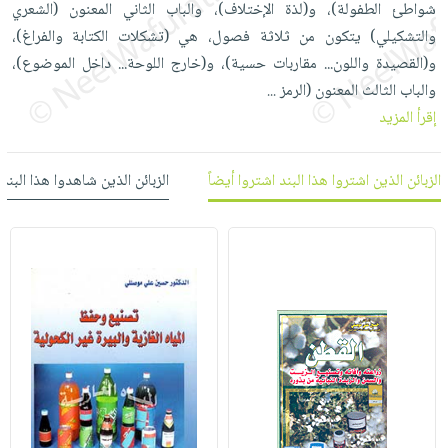
شواطئ الطفولة)، و(لذة الإختلاف)، والباب الثاني المعنون (الشعري
العناية
الأكثر
شحن
أدوات
والتشكيلي) يتكون من ثلاثة فصول، هي (تشكلات الكتابة والفراغ)،
بالأسنان
مبيعاً
مجاني
المائدة
و(القصيدة واللون... مقاربات حسية)، و(خارج اللوحة... داخل الموضوع)،
الحمية
العودة
بنود
الأوعية
والباب الثالث المعنون (الرمز
...
والتغذية
للمدارس
مختارة
والتخزين
اشتراكات
إقرأ المزيد
اكسسوارات
أدوات
كتب
كل
بحث
المطبخ
الزبائن الذين اشتروا هذا البند اشتروا أيضاً
الزبائن الذين شاهدوا هذا البند
الاشتراكات
اكسسوارات
متقدم
منزلية
صندوق
القراءة
اكسسوارات
iKitab
ملابس
نيل
بلا
مطرزات
وفرات
حدود
حقائب
عن
حسابك
حلي
الشركة
عناية
لائحة
سياسة
بالذات
الأمنيات
الشركة