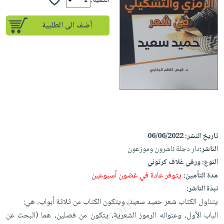
إختياراتنا
الكمية:
تعليمية
أسئلة
إختياراتنا
المواضيع
iKitab
يتكرر
أضف الى الطلبية
كتب
بلا
الأكثر
طرحها
أكاديمية
الصحة
حدود
مبيعاً
تحميل
والعناية
صندوق
أسئلة
إختياراتنا
masmu3
الشخصية
القراءة
يتكرر
وسائل
على
جديد
English
طرحها
تعليمية
Android
books
الكل
تحميل
صندوق
تحميل
iKitab
أجهزة
القراءة
المطبخ
masmu3
على
العناية
والسفرة
على
جوائز
تاريخ النشر:
06/06/2022
Android
جديد
الشخصية
Apple
الناشر:
دار دجلة ناشرون وموزعون
تحميل
العناية
النوع:
ورقي غلاف كرتوني
الكل
iKitab
وتصفيف
يتوفر عادة في غضون أسبوعين
مدة التأمين:
أواني
متجر
على
الشعر
نبذة الناشر:
الطهي
الهدايا
Apple
العناية
يتناول الكتاب شعر حميد سعيد، ويتكون الكتاب من ثلاثة أبواب، هي:
أدوات
بالجسم
أقسام
الباب الأول، وعنوانه الرموز الشعرية، يتكون من فصلين، هما (البحث عن
الخبز