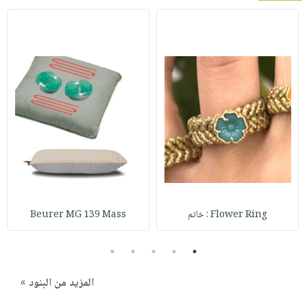
Flower Ring : خاتم
Beurer MG 139 Mass
5
4
3
2
1
المزيد من البنود »