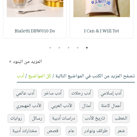
Bialetti DBW010 Do
I Can & I Will Tot
5
4
3
2
1
المزيد من البنود »
تصفح المزيد من الكتب في المواضيع التالية /
كل المواضيع
/
أدب
أدب إسلامي
أدب رحلات
أدب ساخر
أدب عالمي
أعمال كاملة
أمثال
الأدب العربي
الأدب المهجري
الخطب
تاريخ الأدب
دراسات أدبية
رسائل
روايات
شعر
طرائف ونوادر
عام
قصص
مختارات أدبية