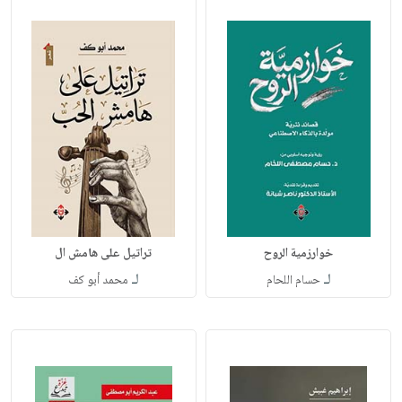
خوارزمية الروح
تراتيل على هامش ال
لـ
لـ
حسام اللحام
محمد أبو كف