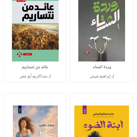
وردة الشتاء
عائد من نتساريم
لـ
لـ
إبراهيم غبيش
عبدالكريم أبو مص