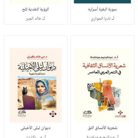
سورة البقرة أسراره
الرؤية النقدية للح
لـ
لـ
ناديا الحواري
خالد الجبر
شعرية الأنساق الثق
ديوان ليلى الأخيلي
لـ
لـ
عبدالرحيم مراشدة
مي بكليزي