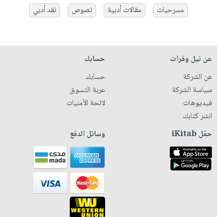
مسرحيات
مقالات أدبية
نصوص
نقد أدبي
عن نيل وفرات
حسابك
عن الشركة
حسابك
سياسة الشركة
عربة التسوق
فيديوهات
لائحة الأمنيات
انشر كتابك
حمّل iKitab
وسائل الدفع