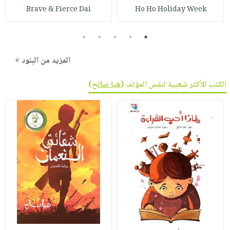
Brave & Fierce Dai
Ho Ho Holiday Week
5
4
3
2
1
المزيد من البنود »
الكتب الأكثر شعبية لنفس المؤلف (
هيا صالح
)