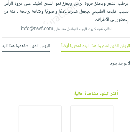
فيديوهات
صابون
يرطب
الشعر
ويحفز
فروة
الرأس
ويعزز
نمو
الشعر.
لطيف
على
فروة
الرأس
عربة
أسئلة
بسبب
خليطه
الطبيعي
.يجعل
شعرك
لامعًا
وحيويًا
وكثافة
برائحة
دافئة
من
التسوق
أطفال
يتكرر
الجذور
إلى
الأطراف.
مناسبات
طرحها
نشرة
info@nwf.com
لطلب كميّة كبيرة، الرجاء التواصل معنا على
الإصدارات
خدمات
نيل
الزبائن الذين اشتروا هذا البند اشتروا أيضاً
الزبائن الذين شاهدوا هذا البند
وفرات
انشر
لايوجد بنود
كتابك
تواصل
معنا
أكثر البنود مشاهدةً حالياً: