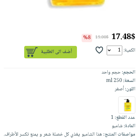
العناية
الأكثر
شحن
أدوات
بالأسنان
مبيعاً
مجاني
المائدة
الحمية
العودة
بنود
الأوعية
والتغذية
للمدارس
مختارة
17.48$
والتخزين
اشتراكات
%8
19.00$
اكسسوارات
أدوات
كتب
كل
الكمية:
بحث
المطبخ
الاشتراكات
اكسسوارات
متقدم
منزلية
صندوق
الحجم:
حجم واحد
القراءة
اكسسوارات
السعة:
250 ml
نيل
iKitab
ملابس
اللون:
أصفر
وفرات
بلا
مطرزات
حدود
عن
حقائب
حسابك
الشركة
حلي
عدد القطع:
1
لائحة
سياسة
عناية
المادة:
شامبو
الأمنيات
الشركة
بالذات
مواصفات المنتج:
هذا
الشامبو
يغذي
كل
خصلة
شعر
و
يمنع
تكسر
الأطراف.