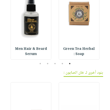
Men Hair & Beard
Green Tea Herbal
Serum
Soap :
5
4
3
2
1
بنود أخرى لـ خان الصابون :