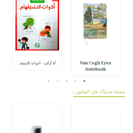
Van Cogh Eyes
أنا أركب - أدوات الاستف
 1
Notebook
5
4
3
2
1
وصلنا حديثاً لـ خان الصابون :