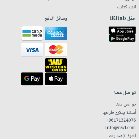
انشر كتابك
حمّل iKitab
وسائل الدفع
تواصل معنا
تواصل معنا
أسئلة يتكرر طرحها
+96171324076
info@nwf.com
نشرة الإصدارات