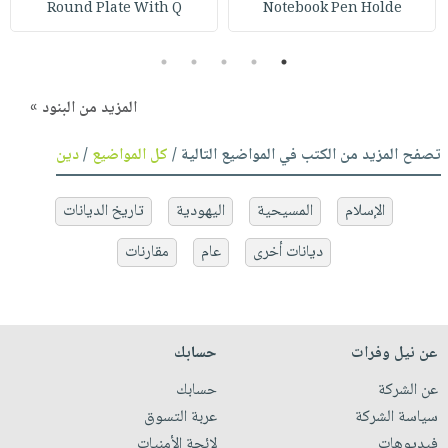
Round Plate With Q
Notebook Pen Holde
5
4
3
2
1
المزيد من البنود »
تصفح المزيد من الكتب في المواضيع التالية /
كل المواضيع
/
دين
الإسلام
المسيحية
اليهودية
تاريخ الديانات
ديانات أخرى
عام
مقارنات
عن نيل وفرات
حسابك
عن الشركة
حسابك
سياسة الشركة
عربة التسوق
فيديوهات
لائحة الأمنيات