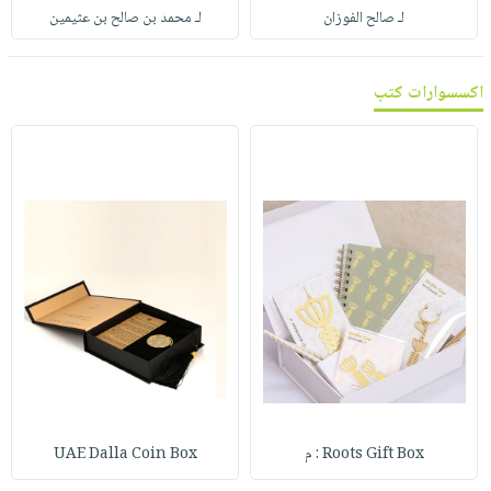
صابون
فيديوهات
لـ صالح الفوزان
لـ محمد بن صالح بن عثيمين
عربة
أطفال
أسئلة
التسوق
مناسبات
يتكرر
اكسسوارات كتب
طرحها
نشرة
الإصدارات
خدمات
نيل
وفرات
انشر
كتابك
تواصل
معنا
Roots Gift Box : م
UAE Dalla Coin Box