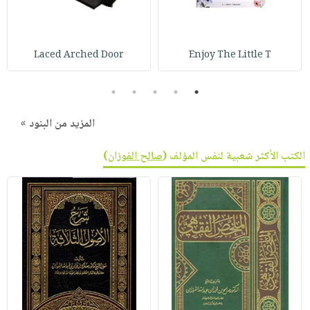
Laced Arched Door
Enjoy The Little T
5
4
3
2
1
المزيد من البنود »
الكتب الأكثر شعبية لنفس المؤلف (
صالح الفوزان
)