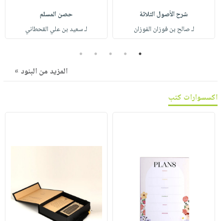
صابون
فيديوهات
عربة
شرح الأصول الثلاثة
حصن المسلم
أطفال
أسئلة
التسوق
لـ صالح بن فوزان الفوزان
لـ سعيد بن علي القحطاني
مناسبات
يتكرر
طرحها
نشرة
5
4
3
2
1
الإصدارات
خدمات
المزيد من البنود »
نيل
وفرات
اكسسوارات كتب
انشر
كتابك
تواصل
معنا