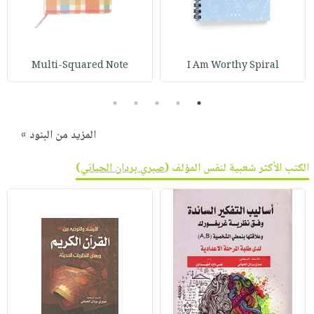
صابون
فيديوهات
عربة
أطفال
أسئلة
التسوق
مناسبات
يتكرر
Multi-Squared Note
I Am Worthy Spiral
طرحها
نشرة
الإصدارات
خدمات
5
4
3
2
1
نيل
وفرات
المزيد من البنود »
انشر
الكتب الأكثر شعبية لنفس المؤلف (
صبري بردان الحياني
)
كتابك
تواصل
معنا