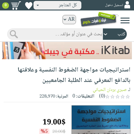
كل المتاجر
تسجيل دخول
0
كتب
ورقية
المواضيع
صدر
كتب
حديثاً
الكترونية
الأكثر
الصفحة
استراتيجيات مواجهة الضغوط النفسية وعلاقتها
مبيعاً
الرئيسية
كتب
جوائز
بالدافع المعرفي عند الطلبة الجامعيين
صدر
صوتية
شحن
لـ
صبري بردان الحياني
حديثاً
الصفحة
مخفض
(0)
التعليقات:
0
المرتبة:
228,970
الأكثر
الرئيسية
عروض
أطفال
مبيعاً
masmu3
خاصة
وناشئة
كتب
19.00$
بلا
صفحات
مجانية
الصفحة
وسائل
حدود
مشوقة
%5
20.00$
الرئيسية