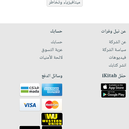
ميتافيزياء وتخاطر
عن نيل وفرات
حسابك
عن الشركة
حسابك
سياسة الشركة
عربة التسوق
فيديوهات
لائحة الأمنيات
انشر كتابك
حمّل iKitab
وسائل الدفع